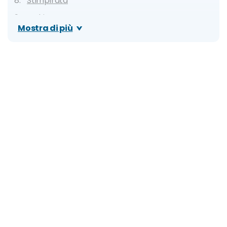
Stimpirata
Gghiotta
Mostra di più
Vavaluci
Dove mangiare a Siracusa: migliori ristoranti,
locali tipici e street food