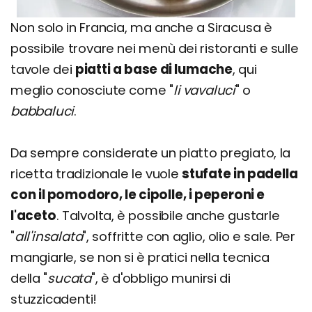
Non solo in Francia, ma anche a Siracusa è
possibile trovare nei menù dei ristoranti e sulle
tavole dei
piatti a base di lumache
, qui
meglio conosciute come "
li vavaluci
" o
babbaluci
.
Da sempre considerate un piatto pregiato, la
ricetta tradizionale le vuole
stufate in padella
con il pomodoro, le cipolle, i peperoni e
l'aceto
. Talvolta, è possibile anche gustarle
"
all'insalata
", soffritte con aglio, olio e sale. Per
mangiarle, se non si è pratici nella tecnica
della "
sucata
", è d'obbligo munirsi di
stuzzicadenti!