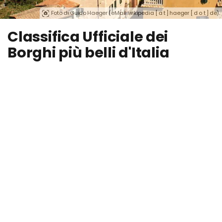
Foto di Guido Haeger (eMail: wikipedia [ a t ] haeger [ d o t ] de).
Classifica Ufficiale dei
Borghi più belli d'Italia