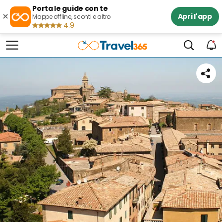
Porta le guide con te
×
Apri l'app
Mappe offline, sconti e altro
4.9