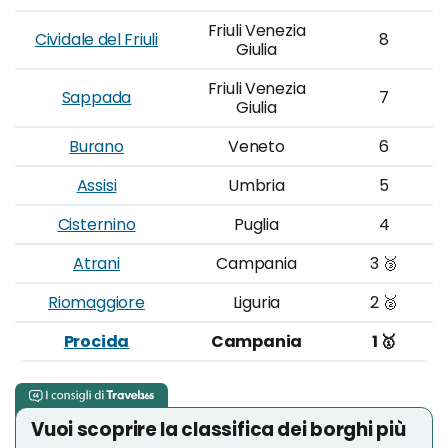
Friuli Venezia
Cividale del Friuli
8
Giulia
Friuli Venezia
Sappada
7
Giulia
Burano
Veneto
6
Assisi
Umbria
5
Cisternino
Puglia
4
Atrani
Campania
3 🥉
Riomaggiore
Liguria
2 🥈
Procida
Campania
1 🥇
Vuoi scoprire la classifica dei borghi più