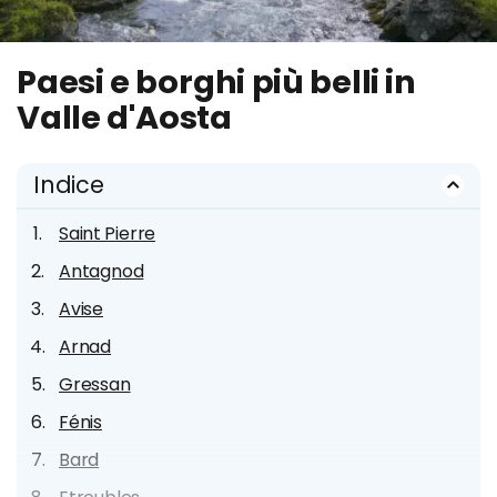
Paesi e borghi più belli in
Valle d'Aosta
Indice
Saint Pierre
Antagnod
Avise
Arnad
Gressan
Fénis
Bard