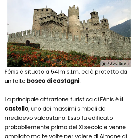
Foto di Errem.
Fénis è situato a 541m s.l.m. ed è protetto da
un folto
bosco di castagni
.
La principale attrazione turistica di Fénis è
il
castello
, uno dei massimi simboli del
medioevo valdostano. Esso fu edificato
probabilemente prima del XI secolo e venne
ampliato molte volte per volere di Aimone di