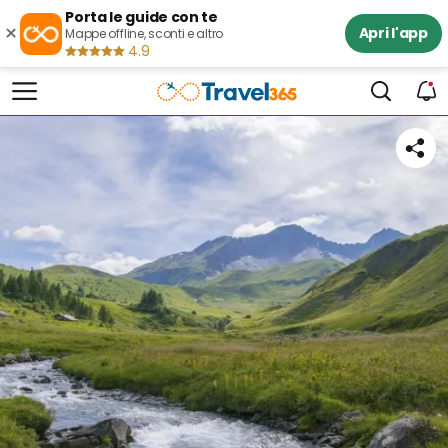
Porta le guide con te
×
Apri l'app
Mappe offline, sconti e altro
4.9