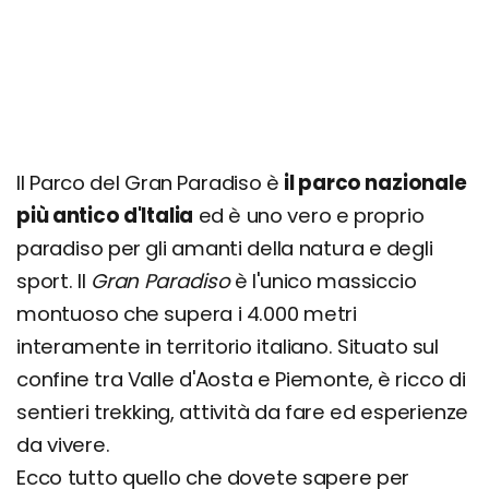
Aymavilles
Idee vacanza e Itinerari consigliati
Dove dormire nel Parco del Gran Paradiso
Quando andare? Consigli per ogni stagione
Il Parco del Gran Paradiso è
il parco nazionale
più antico d'Italia
ed è uno vero e proprio
paradiso per gli amanti della natura e degli
sport. Il
Gran Paradiso
è l'unico massiccio
montuoso che supera i 4.000 metri
interamente in territorio italiano. Situato sul
confine tra Valle d'Aosta e Piemonte, è ricco di
sentieri trekking, attività da fare ed esperienze
da vivere.
Ecco tutto quello che dovete sapere per