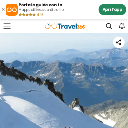
Porta le guide con te
×
Apri l'app
Mappe offline, sconti e altro
4.9