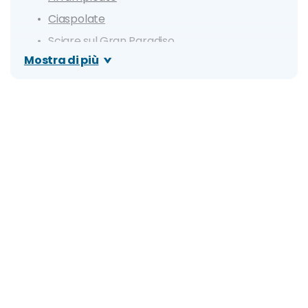
Ciaspolate
Sciare sul Gran Paradiso
Mostra di più
Cosa vedere: valli, borghi e attrazioni
Valle Soana
Valle Orco e Santuario Sant'Anna dei Meinardi
Ceresole Reale
Ribordone e Santuario della Madonna di
Prascondù
Locana
Valle e borgo di Cogne
Val di Rhêmes e Rhêmes-Notre-Dame
Valsavarenche
Giardino Botanico Alpino Paradisia