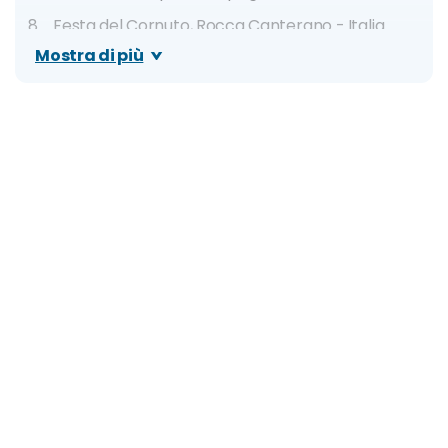
Festa del Cornuto, Rocca Canterano - Italia
Mostra di più
Ballu di li Diavuli, Prizzi - Italia
Roswell UFO Festival, Roswell - New Mexico
Turkey Testicle Festival, Byron - Illinois
Thaipusam Festival - diverse nazioni
Songkran Festival - Thailandia
Tunarama, Port Lincoln - Australia
Boryeong Mud Festival, Boryeong, Sud Corea