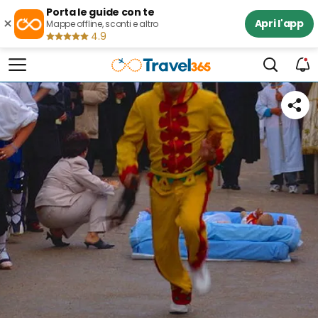
Porta le guide con te
×
Apri l'app
Mappe offline, sconti e altro
4.9