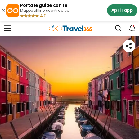
Porta le guide con te
×
Apri l'app
Mappe offline, sconti e altro
4.9