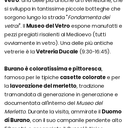
vetro
: una delle più antiche arti veneziane, che
si sviluppa in tantissime piccole botteghe che
sorgono lungo la strada "
Fondamenta dei
vetrai
". Il
Museo del Vetro
espone manufatti e
pezzi pregiati risalenti al Medioevo (tutti
ovviamente in vetro). Una delle più antiche
vetrerie è la
Vetreria Ducale
(9:30-16:45).
Burano è coloratissima e pittoresca
,
famosa per le tipiche
casette colorate
e per
la
lavorazione del merletto
, tradizione
tramandata di generazione in generazione e
documentata all'interno del
Museo del
Merletto
. Durante la visita, ammirate il
Duomo
di Burano
, con il suo campanile pendente alto