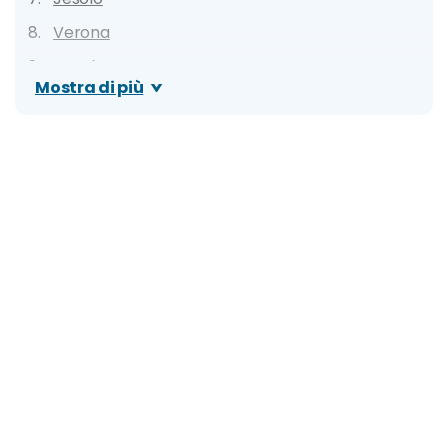
Verona
Caorle
Mostra di più
Bassano del Grappa
Vicenza