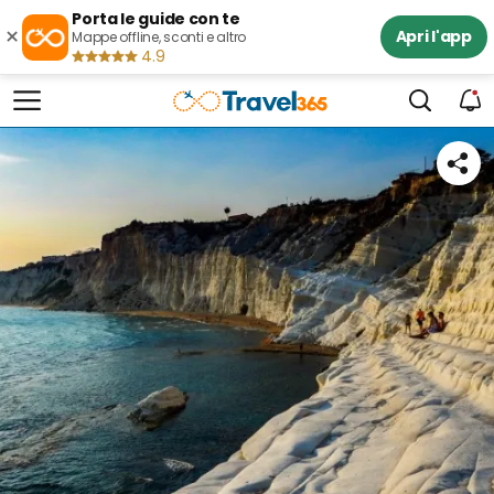
Porta le guide con te
×
Apri l'app
Mappe offline, sconti e altro
4.9