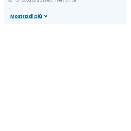
Grotta di Bossea, Piemonte
Gole di Celano, Abruzzo
Mostra di più
Fumarole di Sasso Pisano, Toscana