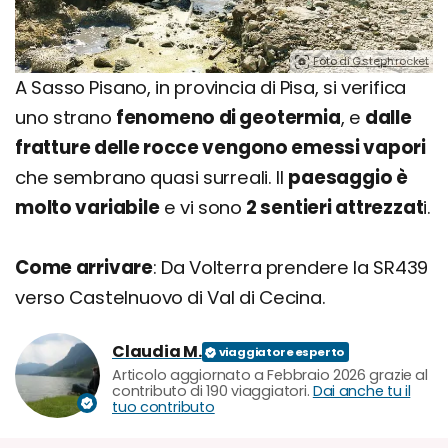
Foto di G.steph.rocket
A Sasso Pisano, in provincia di Pisa, si verifica
uno strano
fenomeno di geotermia
, e
dalle
fratture delle rocce vengono emessi vapori
che sembrano quasi surreali. Il
paesaggio è
molto variabile
e vi sono
2 sentieri attrezzat
i.
Come arrivare
: Da Volterra prendere la SR439
verso Castelnuovo di Val di Cecina.
Claudia M.
Articolo aggiornato a Febbraio 2026 grazie al
contributo di 190 viaggiatori.
Dai anche tu il
tuo contributo