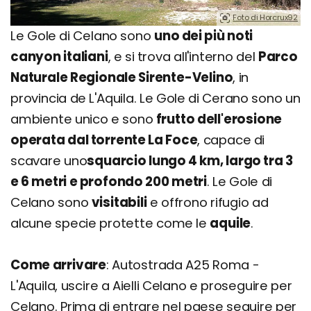
Foto di Horcrux92
Le Gole di Celano sono
uno dei più noti
canyon italiani
, e si trova all'interno del
Parco
Naturale Regionale Sirente-Velino
, in
provincia de L'Aquila. Le Gole di Cerano sono un
ambiente unico e sono
frutto dell'erosione
operata dal torrente La Foce
, capace di
scavare uno
squarcio lungo 4 km, largo tra 3
e 6 metri e profondo 200 metri
. Le Gole di
Celano sono
visitabili
e offrono rifugio ad
alcune specie protette come le
aquile
.
Come arrivare
: Autostrada A25 Roma -
L'Aquila, uscire a Aielli Celano e proseguire per
Celano. Prima di entrare nel paese seguire per