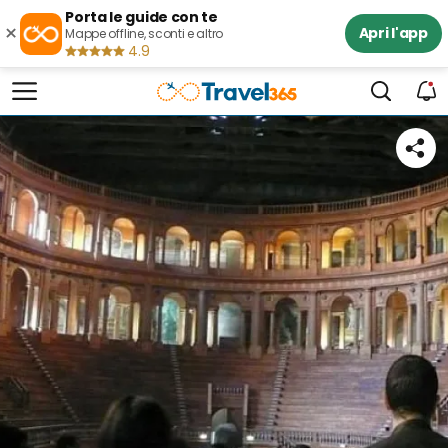
Porta le guide con te
×
Apri l'app
Mappe offline, sconti e altro
4.9