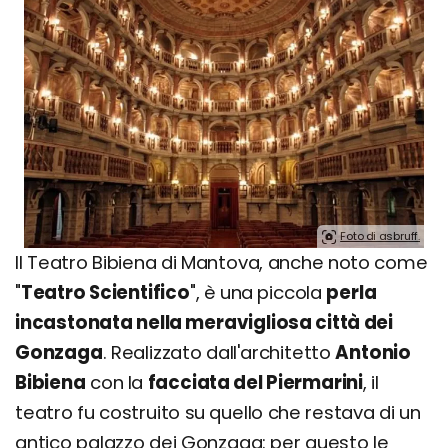
Foto di asbruff.
Il Teatro Bibiena di Mantova, anche noto come
"
Teatro Scientifico
", è una piccola
perla
incastonata nella meravigliosa città dei
Gonzaga
. Realizzato dall'architetto
Antonio
Bibiena
con la
facciata del Piermarini
, il
teatro fu costruito su quello che restava di un
antico palazzo dei Gonzaga: per questo le