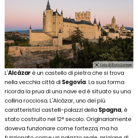
Foto di Rafa Esteve.
L'
Alcàzar
è un castello di pietra che si trova
nella vecchia città di
Segovia
. La sua forma
ricorda la prua di una nave ed è situato su una
collina rocciosa. L'Alcàzar, uno dei più
caratteristici castelli-palazzi della
Spagna
, è
stato costruito nel 12° secolo. Originariamente
doveva funzionare come fortezza, ma ha
funzionato come un palazzo reale, prigione di