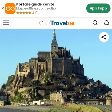
Porta le guide con te
×
Apri l'app
Mappe offline, sconti e altro
4.9