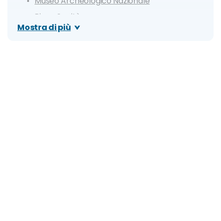
Museo Archeologico Nazionale
Rione Sanità
Mostra di più
Napoli Sotterranea
Giorno 3
Quartieri Spagnoli e Stazione Toledo
Teatro San Carlo
Castel Nuovo (Maschio Angioino)
Fontana del Gigante
Castel dell'Ovo e Borgo Marinai
Giorno 4
Palazzo Reale
Quartiere Vomero
Via Chiaia e Palazzo Mannajuolo