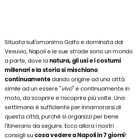
Giorno 5
Pompei ed Ercolano
Giorno 6
Costiera Amalfitana
Situata sull'omonimo Golfo e dominata dal
Giorno 7
Vesuvio, Napoli e le sue strade sono un mondo
Museo e Real Bosco di Capodimonte
a parte, dove la
natura, gli usi e i costumi
Catacombe di San Gennaro
millenari e la storia si mischiano
continuamente
dando origine ad una città
Quanto costa una settimana a Napoli
simile ad un essere "
vivo
" e continuamente in
moto, da scoprire e riscoprire più volte. Una
settimana è sufficiente per innamorarsi di
questa città, purché si organizzi per bene
l'itinerario da seguire. Ecco allora i nostri
consigli su
cosa vedere a Napoli in 7 giorni
!