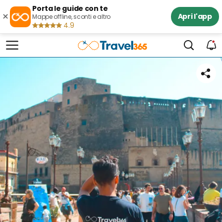
Porta le guide con te
×
Apri l'app
Mappe offline, sconti e altro
4.9