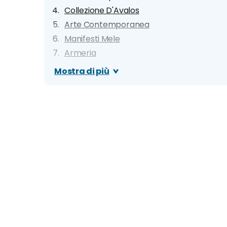
Collezione D'Avalos
Arte Contemporanea
Manifesti Mele
Armeria
Collezione De Ciccio
Mostra di più
Appartamento Reale
Parco
Orari e prezzi
Biglietti online e visite guidate