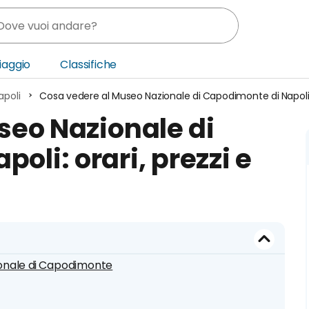
Viaggio
Classifiche
apoli
Cosa vedere al Museo Nazionale di Capodimonte di Napoli: o
nia
seo Nazionale di
ica Centrale
oli: orari, prezzi e
o Oriente
ionale di Capodimonte