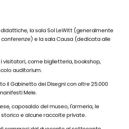
 didattiche, la sala Sol LeWitt (generalmente
e conferenze) e la sala Causa (dedicata alle
r i visitatori, come biglietteria, bookshop,
ccolo auditorium.
to il Gabinetto dei Disegni con oltre 25.000
manifesti Mele.
nese, caposaldo del museo, l'armeria, le
 storico e alcune raccolte private.
oli compresi dal duecento al settecento,