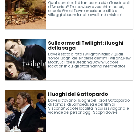
Quali sono le città fantasma più affascinanti
d'America? Tra cowboy e vecchi minatori,
ecco le Ghost Town americane, città e
villaggi abbandonati avvolti nel mistero!
Sulle orme di Twilight: i luoghi
della saga
Dove è stato girato Twilight in Italia? Quali
sono i luoghi delle riprese dei film Twilight, New
Moon, Eclipse e Breaking Down? Ecco le
location in cui gli attori hanno interpretato i
protagonisti della saga.
I luoghi del Gattopardo
Dove si trovano i luoghi del libro Il Gattopardo
di Tomasi di Lampedusa e del film di
Visconti? Ecco le località in cui si svolgono le
vicende dei personaggi. Scopri dove è
ambientata la trama e quali location sono
diventate set del film