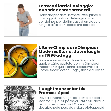
Fermenti lattici in viaggio:
quando e come prenderli
Conviene prendere i fermenti lattici prima di
un viaggio? Esistono delle regole o dei
consigli per prenderli in caso di un viaggio
lungo o all'estero? Ecco la profilassi per
prevenire e curare la diarrea del viaggiatore
con i fermenti lattici da viaggio
Ultime Olimpiadi e Olimpiadi
Moderne: Storia, date e luoghi
dal 1986 ad oggi
Dove si sono svolte le ultime Olimpiadi? E
quale città ha ospitato le prime Olimpiadi
moderne? In quale anno si sono svolte a
Roma? Scopri date e luoghi, storia e curiosità
nell'elenco delle edizioni dal 1986 a oggi.
I luoghi manzoniani dei
Promessi Sposi
Dove si trovano i luoghi dei Promessi Sposi di
Manzoni? Qual è il paese di Renzo e Lucia? Da
Lecco a Pescarenico ed Olate, ecco la
descrizione dei posti da visitare e le tappe più
importanti. Munitevi di mappa e cartina e...