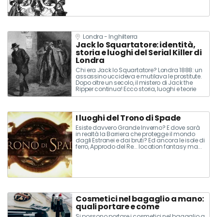
buon viaggio!
Londra - Inghilterra
Jack lo Squartatore: identità,
storia e luoghi del Serial Killer di
Londra
Chi era Jack lo Squartatore? Londra 1888: un
assassino uccideva e mutilava le prostitute.
Dopo oltre un secolo, il mistero di Jack the
Ripper continua! Ecco storia, luoghi e teorie
sulla sua vera identità
I luoghi del Trono di Spade
Esiste davvero Grande Inverno? E dove sarà
in realtà la Barriera che protegge il mondo
dagli Estranei e dai bruti? Ed ancora le isole di
ferro, Approdo del Re... location fantasy ma...
reali! Ed allora, partiamo alla conquista del
Trono di Spade: ecco tutte le location, le città
ed i castelli di Game of Thrones!
Cosmetici nel bagaglio a mano:
quali portare e come
Si possono portare i cosmetici nel bagaglio a