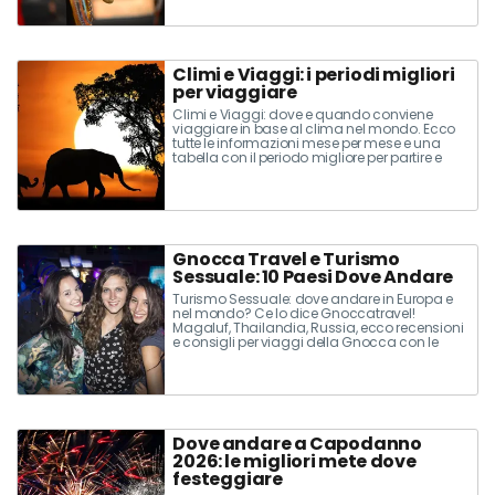
Climi e Viaggi: i periodi migliori
per viaggiare
Climi e Viaggi: dove e quando conviene
viaggiare in base al clima nel mondo. Ecco
tutte le informazioni mese per mese e una
tabella con il periodo migliore per partire e
quello da evitare per ogni destinazione
Gnocca Travel e Turismo
Sessuale: 10 Paesi Dove Andare
Turismo Sessuale: dove andare in Europa e
nel mondo? Ce lo dice Gnoccatravel!
Magaluf, Thailandia, Russia, ecco recensioni
e consigli per viaggi della Gnocca con le
mete principali per vacanze sessuali
Dove andare a Capodanno
2026: le migliori mete dove
festeggiare