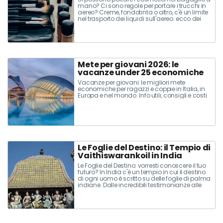
mano? Ci sono regole per portare i trucchi in
aereo? Creme, fondotinta o altro, c'è un limite
nel trasporto dei liquidi sull'aereo: ecco dei
consigli utili su quali trucchi portare e come
sistemarli
Mete per giovani 2026: le
vacanze under 25 economiche
Vacanze per giovani: le migliori mete
economiche per ragazzi e coppie in Italia, in
Europa e nel mondo. Info utili, consigli e costi
Le Foglie del Destino: il Tempio di
Vaithiswarankoil in India
Le Foglie del Destino: vorresti conoscere il tuo
futuro? In India c'è un tempio in cui il destino
di ogni uomo è scritto su delle foglie di palma
indiane. Dalle incredibili testimonianze alle
storie ed il rituale di lettura nel tempio
Vaithiswarankoil, ecco un viaggi nel tuo
passato, presente e futuro