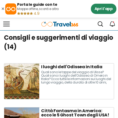
Porta le guide con te
×
Apri l'app
Mappe offline, sconti e altro
4.9
Consigli e suggerimenti di viaggio
(14)
I luoghi dell'Odissea in Italia
Quali sono le tappe del viaggio di Ulisse?
Quali sono i luoghi dell'Odissea di Omero in
Italia? Ecco tutte le informazioni sui luoghi del
lungo viaggio, della durata di oltre 10 anni,
compiuto da Odisseo, astuto re di Itaca
Città Fantasma in America:
ecco le 5 Ghost Town degli USA!