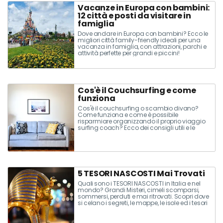
Vacanze in Europa con bambini:
12 città e posti da visitare in
famiglia
Dove andare in Europa con bambini? Ecco le
migliori città family-friendly ideali per una
vacanza in famiglia, con attrazioni, parchi e
attività perfette per grandi e piccini!
Cos'è il Couchsurfing e come
funziona
Cos'è il couchsurfing o scambio divano?
Come funziona e come è possibile
risparmiare organizzando il proprio viaggio
surfing coach? Ecco dei consigli utili e le
precauzioni da seguire per vacanze
economiche con il couchsurfing!
5 TESORI NASCOSTI Mai Trovati
Quali sono i TESORI NASCOSTI in Italia e nel
mondo? Grandi Misteri, cimeli scomparsi,
sommersi, perduti e mai ritrovati. Scopri dove
si celano i segreti, le mappe, le isole ed i tesori
dei pirati. Tra storia e leggenda, ecco i più
grandi Tesori Nascosti.