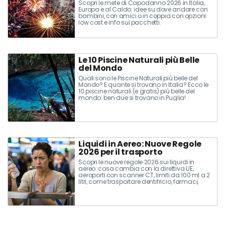
Scopri le mete di Capodanno 2026 in Italia,
Europa e al Caldo: idee su dove andare con
bambini, con amici o in coppia con opzioni
low cost e info sui pacchetti.
Le 10 Piscine Naturali più Belle
del Mondo
Quali sono le Piscine Naturali più belle del
Mondo? E quante si trovano in Italia? Ecco le
10 piscine naturali (e gratis) più belle del
mondo: ben due si trovano in Puglia!
Liquidi in Aereo: Nuove Regole
2026 per il trasporto
Scopri le nuove regole 2026 sui liquidi in
aereo: cosa cambia con la direttiva UE,
aeroporti con scanner CT, limiti da 100 ml a 2
litri, come trasportare dentifricio, farmaci,
trucchi e alimenti nel bagaglio a mano e in
stiva.