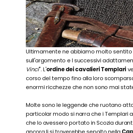
Ultimamente ne abbiamo molto sentito par
sull'argomento e I successivi adattamenti
Vinci
". L'
ordine dei cavalieri Templari
ve
corso del tempo fino alla loro scompars
enormi ricchezze che non sono mai state
Molte sono le leggende che ruotano attor
particolar modo si narra che i Templari 
che lo avessero portato in Scozia durant
ancora li si troverebbe sepolto nella
Cap