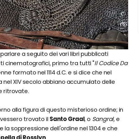
lare a seguito dei vari libri pubblicati
 cinematografici, primo tra tutti "
Il Codice Da
nne formato nel 1114 d.C. e si dice che nel
a nel XIV secolo abbiano accumulato delle
 ritrovate.
no alla figura di questo misterioso ordine; in
avessero trovato il
Santo Graal
, o
Sangral
, e
e la soppressione dell'ordine nel 1304 e che
pella di Rosslyn
.