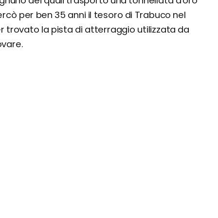
n ognuno dei quali trasportò una tonnellata d'oro
rcò per ben 35 anni il tesoro di Trabuco nel
 trovato la pista di atterraggio utilizzata da
ovare.