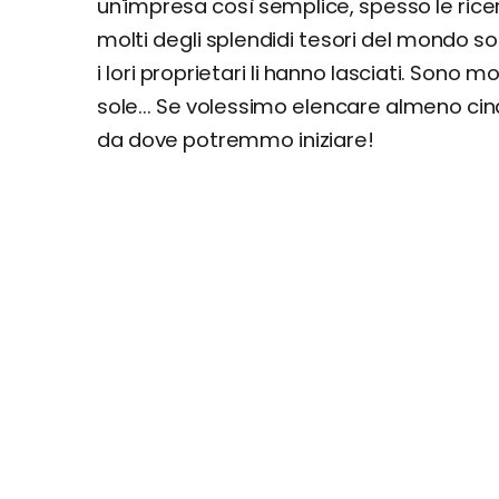
un'impresa così semplice, spesso le rice
molti degli splendidi tesori del mondo s
i lori proprietari li hanno lasciati. Sono m
sole... Se volessimo elencare almeno cin
da dove potremmo iniziare!