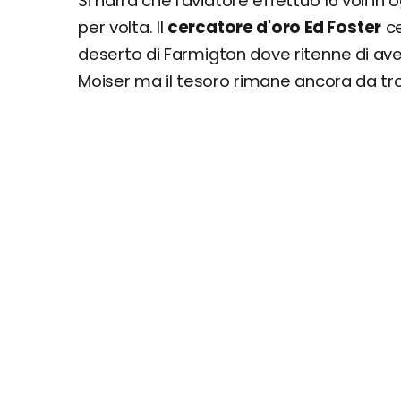
Si narra che l'aviatore effettuò 16 voli i
per volta. Il
cercatore d'oro Ed Foster
ce
deserto di Farmigton dove ritenne di aver
Moiser ma il tesoro rimane ancora da tr