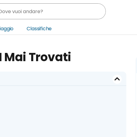
Viaggio
Classifiche
nia
 Mai Trovati
ica Centrale
o Oriente