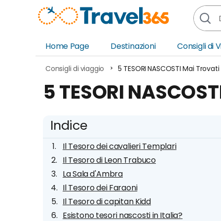
Home Page
Destinazioni
Consigli di 
Africa
Asia
Consigli di viaggio
5 TESORI NASCOSTI Mai Trovati
Europa
Ocea
5 TESORI NASCOSTI
Nord America
Amer
Sud America
Medi
Indice
Il Tesoro dei cavalieri Templari
Il Tesoro di Leon Trabuco
La Sala d'Ambra
Il Tesoro dei Faraoni
Il Tesoro di capitan Kidd
Esistono tesori nascosti in Italia?