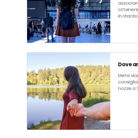
associare
ottenere
in ritardo
Dove an
Mete via
consiglia
nozze a S