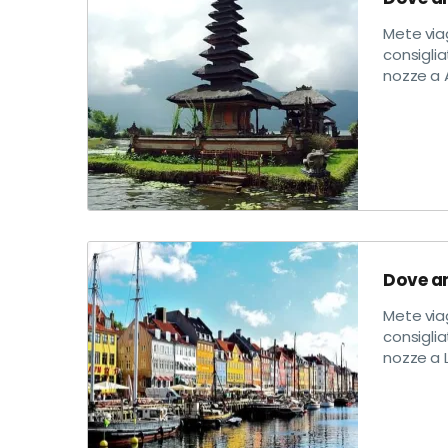
Mete via
consiglia
nozze a A
Dove an
Mete viag
consiglia
nozze a L