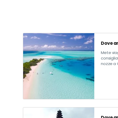
Dove an
Mete via
consiglia
nozze a G
Dove an