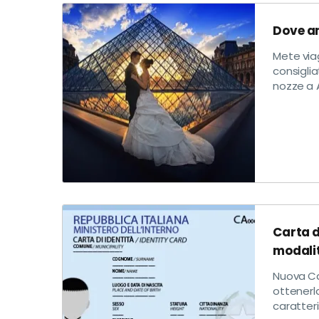
Dove an
Mete viag
consiglia
nozze a A
Carta d
modalit
Nuova Ca
ottenerla
caratteri