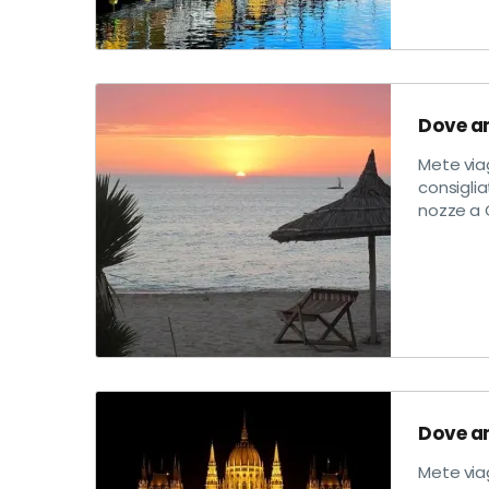
Dove an
Mete via
consiglia
nozze a O
Dove an
Mete via