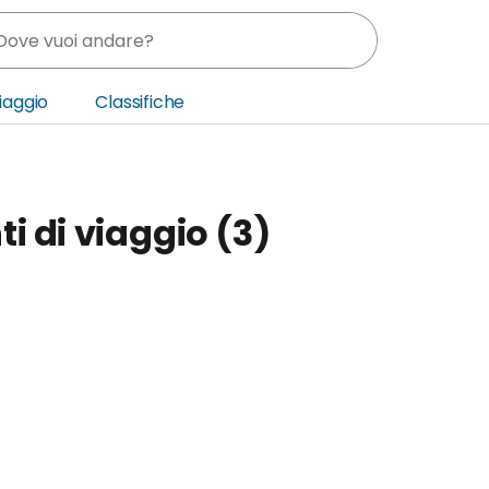
Viaggio
Classifiche
nia
i di viaggio (3)
ica Centrale
o Oriente