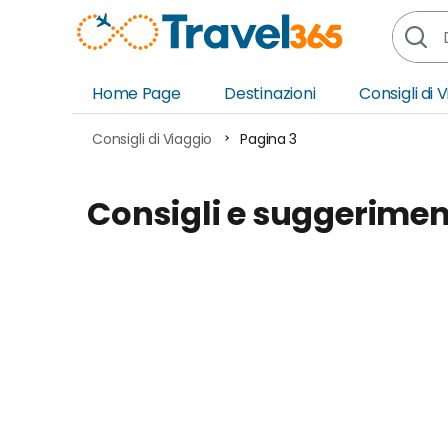
Home Page
Destinazioni
Consigli di 
Africa
Asia
Consigli di Viaggio
Pagina 3
Europa
Ocea
Consigli e suggeriment
Nord America
Amer
Sud America
Medi