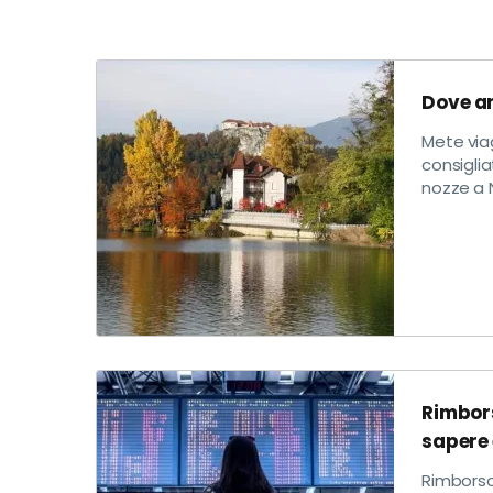
Dove an
Mete via
consiglia
nozze a N
Rimbors
sapere 
Rimborso