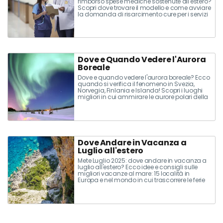
rimborso spese mediche sostenute all'estero?
Scopri dove trovare il modello e come avviare
la domanda di risarcimento cure per i servizi
di assistenza sanitaria nei paesi coperti da
convenzioni internazionali.
Dove e Quando Vedere l'Aurora
Boreale
Dove e quando vedere l'aurora boreale? Ecco
quando si verifica il fenomeno in Svezia,
Norvegia, Finlania e Islanda! Scopri i luoghi
migliori in cui ammirare le aurore polari della
Lapponia Svedese e Finlandese.
Dove Andare in Vacanza a
Luglio all'estero
Mete Luglio 2025: dove andare in vacanza a
luglio all'estero? Ecco idee e consigli sulle
migliori vacanze al mare: 15 località in
Europa e nel mondo in cui trascorrere le ferie
di Luglio!