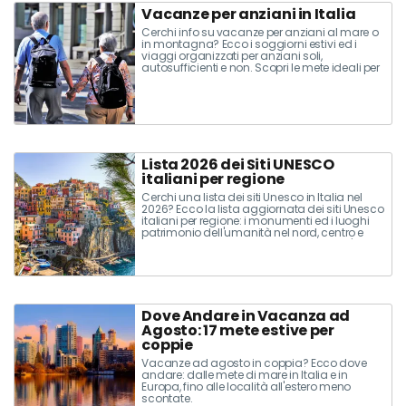
Vacanze per anziani in Italia
Cerchi info su vacanze per anziani al mare o
in montagna? Ecco i soggiorni estivi ed i
viaggi organizzati per anziani soli,
autosufficienti e non. Scopri le mete ideali per
persone di terza età, single e disabili.
Lista 2026 dei Siti UNESCO
italiani per regione
Cerchi una lista dei siti Unesco in Italia nel
2026? Ecco la lista aggiornata dei siti Unesco
italiani per regione: i monumenti ed i luoghi
patrimonio dell'umanità nel nord, centro e
sud. Scopri quali e quanti sono i siti dell'Italia
e dove si trovano!
Dove Andare in Vacanza ad
Agosto: 17 mete estive per
coppie
Vacanze ad agosto in coppia? Ecco dove
andare: dalle mete di mare in Italia e in
Europa, fino alle località all'estero meno
scontate.