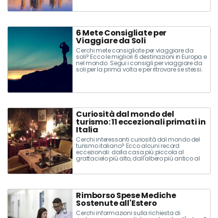
6 Mete Consigliate per
Viaggiare da Soli
Cerchi mete consigliate per viaggiare da
soli? Ecco le migliori 6 destinazioni in Europa e
nel mondo. Segui i consigli per viaggiare da
soli per la prima volta e per ritrovare se stessi.
Scopri il piacere di trascorrere le vacanze da
solo senza compagni di viaggio.
Curiosità dal mondo del
turismo: 11 eccezionali primati in
Italia
Cerchi interessanti curiosità dal mondo del
turismo italiano? Ecco alcuni record
eccezionali: dalla casa più piccola al
grattacielo più alto, dall'albero più antico al
vicolo più stretto. Scopri 10 curiosi primati in
Italia...
Rimborso Spese Mediche
Sostenute all'Estero
Cerchi informazioni sulla richiesta di