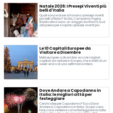
Natale 2026: I Presepi Viventi più
belli d'Italia
Quali sono e dove si trovano i presepi viventi
più belli d'Italia? Sicilia, Campania, Puglia,
Basilicata e Lazio: un viaggio da Nord a Sud
del paese per scoprire i presepi viventi più
affascinanti e suggestivi da visitare
assolutamente a Natale
Le 10 Capitali Europee da
Visitare a Dicembre
Mete europee a dicembre: ecco le migliori
capitali da visitare in Europa, che si tratti di un
week-end o di una settimana intera
Dove Andare a Capodanno in
Italia: le migliori città per
festeggiare
Cerchi idee per Capodanno? Ecco Dove
Andare a Capodanno in Italia. Scopri cosa
fare, cosa vedere e come festeggiare la notte