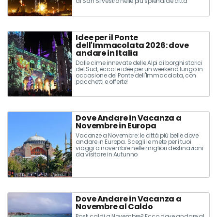
di San Silvestro nelle più splendide città
italiane
Idee per il Ponte
dell'Immacolata 2026: dove
andare in Italia
Dalle cime innevate delle Alpi ai borghi storici
del Sud, ecco le idee per un weekend lungo in
occasione del Ponte dell'Immacolata, con
pacchetti e offerte!
Dove Andare in Vacanza a
Novembre in Europa
Vacanze a Novembre: le città più belle dove
andare in Europa. Scegli le mete per i tuoi
viaggi a novembre nelle migliori destinazioni
da visitare in Autunno
Dove Andare in Vacanza a
Novembre al Caldo
Posti caldi a Novembre? Ecco dove andare al