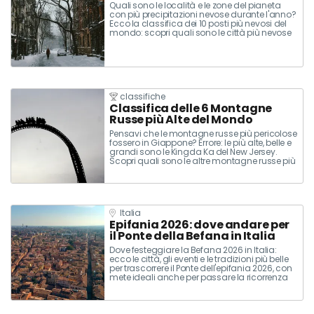
Quali sono le località e le zone del pianeta
con più precipitazioni nevose durante l'anno?
Ecco la classifica dei 10 posti più nevosi del
mondo: scopri quali sono le città più nevose
in Europa e nel resto del mondo.
classifiche
Classifica delle 6 Montagne
Russe più Alte del Mondo
Pensavi che le montagne russe più pericolose
fossero in Giappone? Errore: le più alte, belle e
grandi sono le Kingda Ka del New Jersey.
Scopri quali sono le altre montagne russe più
alte del mondo da provare almeno una volta
nella vita.
Italia
Epifania 2026: dove andare per
il Ponte della Befana in Italia
Dove festeggiare la Befana 2026 in Italia:
ecco le città, gli eventi e le tradizioni più belle
per trascorrere il Ponte dell'epifania 2026, con
mete ideali anche per passare la ricorrenza
della Befana in Italia con i bambini