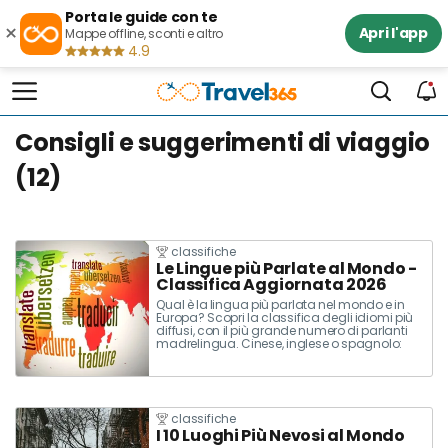
Porta le guide con te
×
Apri l'app
Mappe offline, sconti e altro
4.9
Consigli e suggerimenti di viaggio
(12)
classifiche
Le Lingue più Parlate al Mondo -
Classifica Aggiornata 2026
Qual è la lingua più parlata nel mondo e in
Europa? Scopri la classifica degli idiomi più
diffusi, con il più grande numero di parlanti
madrelingua. Cinese, inglese o spagnolo:
quale sarà la più parlata sulla terra?
classifiche
I 10 Luoghi Più Nevosi al Mondo