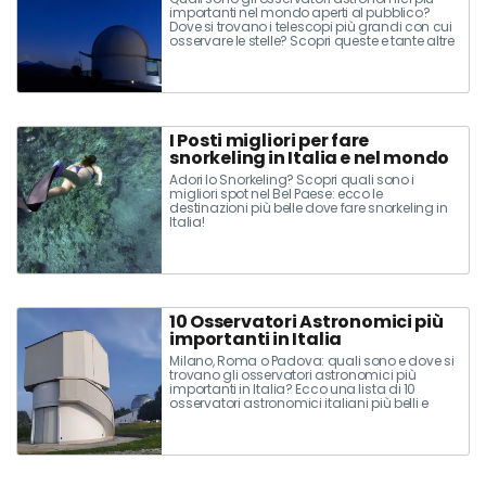
importanti nel mondo aperti al pubblico?
Dove si trovano i telescopi più grandi con cui
osservare le stelle? Scopri queste e tante altre
curiosità nella lista dei 10 osservatori
astronomici mondiali più importanti!
I Posti migliori per fare
snorkeling in Italia e nel mondo
Adori lo Snorkeling? Scopri quali sono i
migliori spot nel Bel Paese: ecco le
destinazioni più belle dove fare snorkeling in
Italia!
10 Osservatori Astronomici più
importanti in Italia
Milano, Roma o Padova: quali sono e dove si
trovano gli osservatori astronomici più
importanti in Italia? Ecco una lista di 10
osservatori astronomici italiani più belli e
importanti, molti dei quali aperti al pubblico!