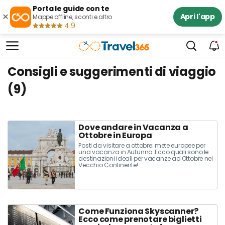
Porta le guide con te
×
Apri l'app
Mappe offline, sconti e altro
4.9
Consigli e suggerimenti di viaggio
(9)
Dove andare in Vacanza a
Ottobre in Europa
Posti da visitare a ottobre: mete europee per
una vacanza in Autunno. Ecco quali sono le
destinazioni ideali per vacanze ad Ottobre nel
Vecchio Continente!
Come Funziona Skyscanner?
Ecco come prenotare biglietti