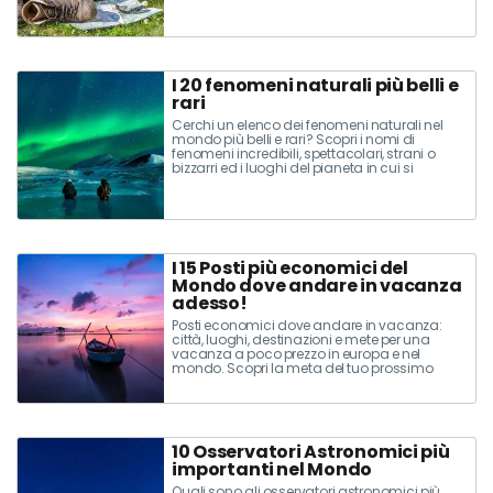
I 20 fenomeni naturali più belli e
rari
Cerchi un elenco dei fenomeni naturali nel
mondo più belli e rari? Scopri i nomi di
fenomeni incredibili, spettacolari, strani o
bizzarri ed i luoghi del pianeta in cui si
verificano!
I 15 Posti più economici del
Mondo dove andare in vacanza
adesso!
Posti economici dove andare in vacanza:
città, luoghi, destinazioni e mete per una
vacanza a poco prezzo in europa e nel
mondo. Scopri la meta del tuo prossimo
viaggio low cost!
10 Osservatori Astronomici più
importanti nel Mondo
Quali sono gli osservatori astronomici più