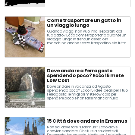
non riconosciuti nel mondo.
Come trasportare un gatto in
un viaggio lungo
Quando viaggi non vuoi mai separarti dal
tuo gatto? Ecco come traportarlo durante un
viaggio lungo in treno, in aereo o in
macchina anche senza trasportino e in tutta
sicurezza
Dove andare a Ferragosto
spendendo poco? Ecco 15 mete
Low Cost
Dove andare in vacanza ad Agosto
spendendo poco? Ecco 15 idee ideali per il tuo
Ferragosto: le migliori mete low cost per
spendere poco e non farsi mancar nulla
15 Città dove andare in Erasmus
Non sai dove fare l’Erasmus? Ecco dove
conviene andare! Che tu sia studente di
Economia, Ingegneria, Medicina, Architettura