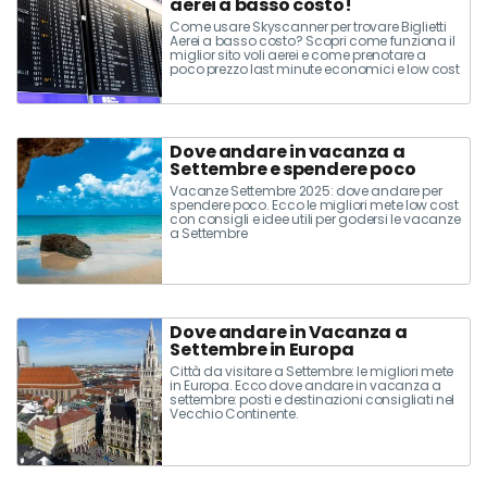
aerei a basso costo!
Come usare Skyscanner per trovare Biglietti
Aerei a basso costo? Scopri come funziona il
miglior sito voli aerei e come prenotare a
poco prezzo last minute economici e low cost
Dove andare in vacanza a
Settembre e spendere poco
Vacanze Settembre 2025: dove andare per
spendere poco. Ecco le migliori mete low cost
con consigli e idee utili per godersi le vacanze
a Settembre
Dove andare in Vacanza a
Settembre in Europa
Città da visitare a Settembre: le migliori mete
in Europa. Ecco dove andare in vacanza a
settembre: posti e destinazioni consigliati nel
Vecchio Continente.