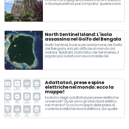
o Giurisprudenza poco importa: queste sono
le città migliori in Europa dove fare l’Erasmus!
North Sentinel Island: L'isola
assassina nel Golfo del Bengala
North Sentinel, tra le isole andamane nel Golfo
del Bengala, è la più difficile al mondo da
visitare: èabitata dalla tribù dei Sentinelesi, il
popolo più isolato e inavvicinabile del
pianeta
Adattatori, prese e spine
elettriche nel mondo: ecco la
mappa!
Esistono degli adattatori per prese elettriche
universali? Quali sono gli standard elettrici
nel mondo? Ecco la mappa delle prese di
corrente e della tensione elettrica, da quelle
inglesi alle giapponesi, dalla Russia agli Stati
Uniti