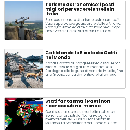
Turismo astronomico: i posti
migliori per vedere le stelle in
Italia
Sei appassionato di turismo astronomico?
Vuoi sapere dove guardare le stelle a Milano,
Roma, Palermo ed altre città italiane? Scopri
dove vedere il cielo stellato in Italia: dai
migliori osservatori astronomici fino alle
località più belle da cui osservare la via lattea
Cat Islands: le 5 isole dei Gatti
nel Mondo
Appassionato di viaggi e felini? Visita le Cat
island: le Isole dei gatti nel mondo! Dalla
Sardegna alla laguna di Venezia in Italia, fino
alla Grecia, senza dimenticare la famosa
Aoshima in Giappone: scopri dove si trovano
le isole dei gatti...
Stati fantasma: i Paesi non
riconosciuti nel mondo
Quali stati a riconoscimento limitato non
sono riconosciuti dall’Italia e dagli altri
membri dell’ONU? Dalla Transnistria in
Moldavia a Somaliland nel Corno d’Africa,
scopri quali sono gli stati fantasma e i paesi