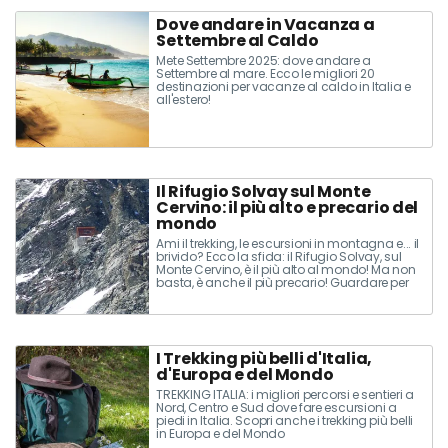
Dove andare in Vacanza a
Settembre al Caldo
Mete Settembre 2025: dove andare a
Settembre al mare. Ecco le migliori 20
destinazioni per vacanze al caldo in Italia e
all'estero!
Il Rifugio Solvay sul Monte
Cervino: il più alto e precario del
mondo
Ami il trekking, le escursioni in montagna e... il
brivido? Ecco la sfida: il Rifugio Solvay, sul
Monte Cervino, è il più alto al mondo! Ma non
basta, è anche il più precario! Guardare per
credere, ma... occhio a non sporgerti troppo!
I Trekking più belli d'Italia,
d'Europa e del Mondo
TREKKING ITALIA: i migliori percorsi e sentieri a
Nord, Centro e Sud dove fare escursioni a
piedi in Italia. Scopri anche i trekking più belli
in Europa e del Mondo