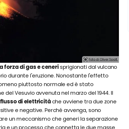
Foto di Oliver Spalt.
la forza di gas e ceneri
sprigionati dal vulcano
prio durante l'eruzione. Nonostante l'effetto
enomeno piuttosto normale ed è stato
e del Vesuvio avvenuta nel marzo del 1944. Il
lusso di elettricità
che avviene tra due zone
ositive e negative. Perché avvenga, sono
rare un meccanismo che generi la separazione
eria e un processo che connetta le due masse