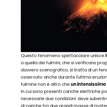
Questo fenomeno spettacolare unisce
a quella dei fulmini, che si verificano pro
davvero scenografico, si tratta di un f
osservato anche durante l'ultima eruzion
fulmine non è altro che
un intensissimo f
in cui sono presenti cariche elettriche p
necessarie due condizioni: deve subent
di cariche tra due grandi masse di mat