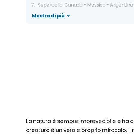
Supercella, Canada - Messico - Argentina -
e Australia
Mostra di più
Eucalipto Arcobaleno, Maui - Hawaii
Marea Rossa, tutto il mondo
Migrazione dei granchi rossi, Christmas Isl
Selciato del Gigante, Irlanda del Nord
Cerchi delle Fate, Namibia
"Crop circles" subacquei, Giappone
Sfere di Moeraki, Nuova Zelanda
Grande Voragine Blu, Belize
Pietre mobili, Racetrack Playa - California
Spotted Lake, Canada
Fiori di ghiaccio, Mar Glaciale Artico
Lava blu, vulcano Kawah Ijen - Indonesia
La natura è sempre imprevedibile e ha c
Tornado di fuoco, tutto il mondo
creatura è un vero e proprio miracolo. I