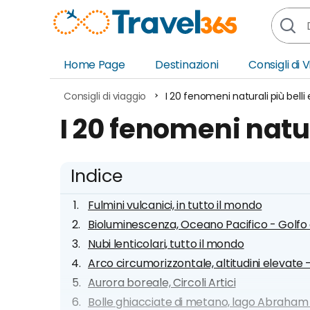
Home Page
Destinazioni
Consigli di 
Africa
Asia
Consigli di viaggio
I 20 fenomeni naturali più belli e
Europa
Ocea
I 20 fenomeni natura
Nord America
Amer
Sud America
Medi
Indice
Fulmini vulcanici, in tutto il mondo
Bioluminescenza, Oceano Pacifico - Golfo
Nubi lenticolari, tutto il mondo
Arco circumorizzontale, altitudini elevat
Aurora boreale, Circoli Artici
Bolle ghiacciate di metano, lago Abraha