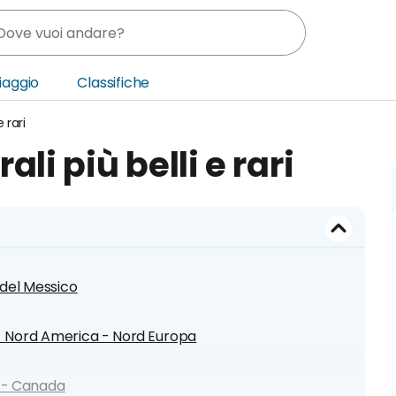
Viaggio
Classifiche
 rari
nia
li più belli e rari
ica Centrale
o Oriente
 del Messico
e - Nord America - Nord Europa
m - Canada