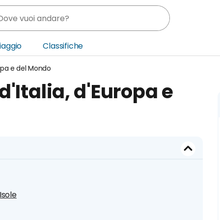
Viaggio
Classifiche
uropa e del Mondo
nia
 d'Italia, d'Europa e
ica Centrale
o Oriente
Isole