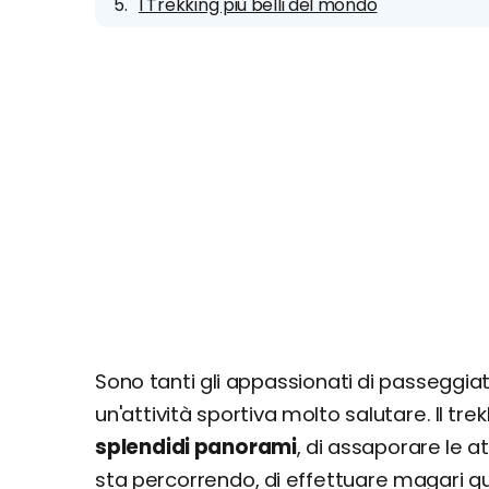
I Trekking più belli del mondo
Sono tanti gli appassionati di passeggiate
un'attività sportiva molto salutare. Il t
splendidi panorami
, di assaporare le a
sta percorrendo, di effettuare magari qu