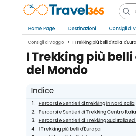
Home Page
Destinazioni
Consigli di 
Africa
Asia
Consigli di viaggio
I Trekking più belli d'Italia, d'E
Europa
Ocea
I Trekking più belli
Nord America
Amer
del Mondo
Sud America
Medi
Indice
Percorsi e Sentieri di trekking in Nord Italia
Percorsi e Sentieri di Trekking Centro Italia
Percorsi e Sentieri di Trekking Sud Italia ed 
I Trekking più belli d'Europa