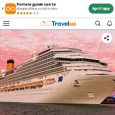
Porta le guide con te
×
Apri l'app
Mappe offline, sconti e altro
4.9