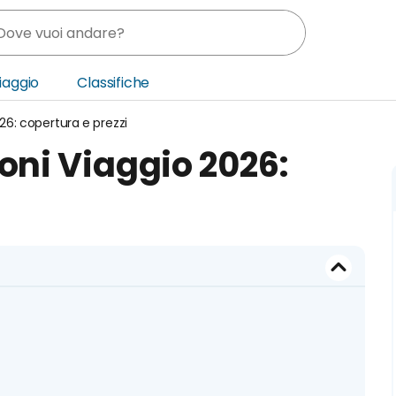
Viaggio
Classifiche
026: copertura e prezzi
nia
ioni Viaggio 2026:
ica Centrale
o Oriente