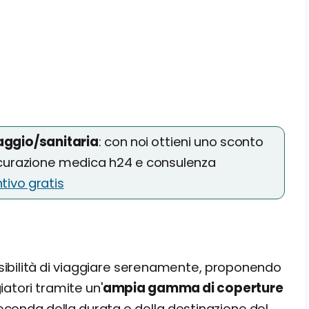
iaggio/sanitaria
: con noi ottieni uno sconto
icurazione medica h24 e consulenza
tivo gratis
ssibilità di viaggiare serenamente, proponendo
iatori tramite un'
ampia gamma di coperture
seconda della durata e della destinazione del