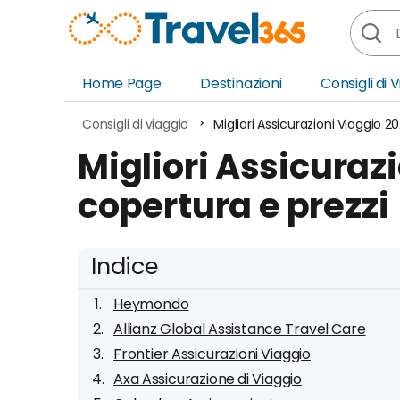
Home Page
Destinazioni
Consigli di 
Africa
Asia
Consigli di viaggio
Migliori Assicurazioni Viaggio 2
Europa
Ocea
Migliori Assicuraz
Nord America
Amer
copertura e prezzi
Sud America
Medi
Indice
Heymondo
Allianz Global Assistance Travel Care
Frontier Assicurazioni Viaggio
Axa Assicurazione di Viaggio