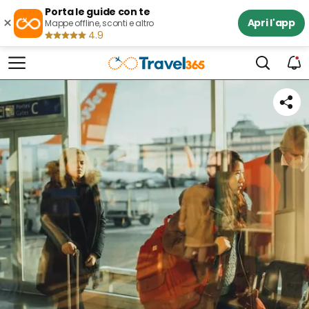
Porta le guide con te
×
Apri l'app
Mappe offline, sconti e altro
4.9