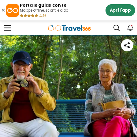
Porta le guide con te
×
Apri l'app
Mappe offline, sconti e altro
4.9