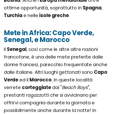
Bosnia
. Anche l
'Europa meridionale
offre
ottime opportunità, soprattutto in
Spagna
,
Turchia
e nelle
isole greche
.
Mete in Africa: Capo Verde,
Senegal, e Marocco
Il
Senegal
, così come le altre altre nazioni
francofone, è una delle mete preferite dalle
donne francesi, parecchio frequentate anche
dalle italiane. Altri luoghi gettonati sono
Capo
Verde
ed il
Marocco
. In queste località
verrete
corteggiate
dai "
Beach Boys
",
prestanti ragazzotti che si avvicinano per
offrirvi compagnia durante la giornata e
possibilmente anche durante la notte! In