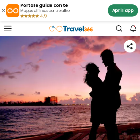
Porta le guide con te
×
Apri l'app
Mappe offline, sconti e altro
4.9