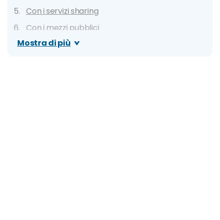
Con i servizi sharing
Con i mezzi pubblici
Mostra di più
Metro
Bus
Treno
In auto