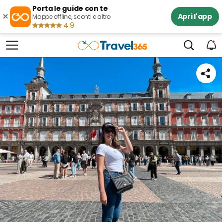
Porta le guide con te
×
Apri l'app
Mappe offline, sconti e altro
4.9