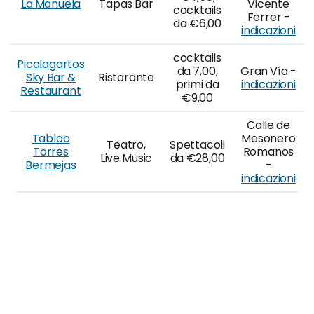
La Manuela
Tapas Bar
Vicente
cocktails
Ferrer -
da €6,00
indicazioni
cocktails
Picalagartos
da 7,00,
Gran Vía -
Sky Bar &
Ristorante
primi da
indicazioni
Restaurant
€9,00
Calle de
Tablao
Mesonero
Teatro,
Spettacoli
Torres
Romanos
Live Music
da €28,00
Bermejas
-
indicazioni