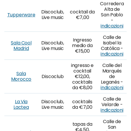
Corredera
Alta de
Discoclub,
cocktail da
Tupperware
San Pablo
Live music
€7,00
-
indicazioni
Calle de
Ingresso
Sala Cool
Discoclub,
Isabel la
medio da
Madrid
Live music
Católica -
€15,00
indicazioni
ingresso e
Calle del
cocktail
Marqués
Sala
Discoclub
€12,00,
de
Morocco
cocktails
Leganés -
da €8,00
indicazioni
Calle de
La Via
Discoclub,
cocktails
Velarde -
Lactea
Live music
da €7,00
indicazioni
Calle de
tapas da
San
€4,50,