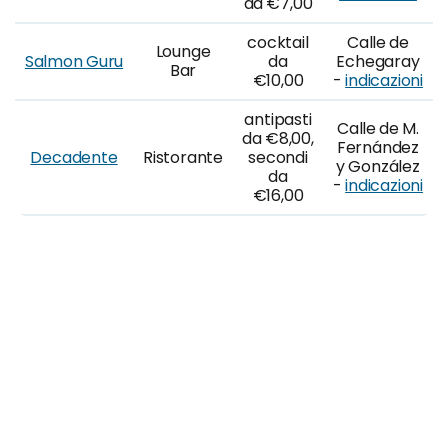
da €7,00
cocktail
Calle de
Lounge
Salmon Guru
da
Echegaray
Bar
€10,00
-
indicazioni
antipasti
Calle de M.
da €8,00,
Fernández
Decadente
Ristorante
secondi
y González
da
-
indicazioni
€16,00