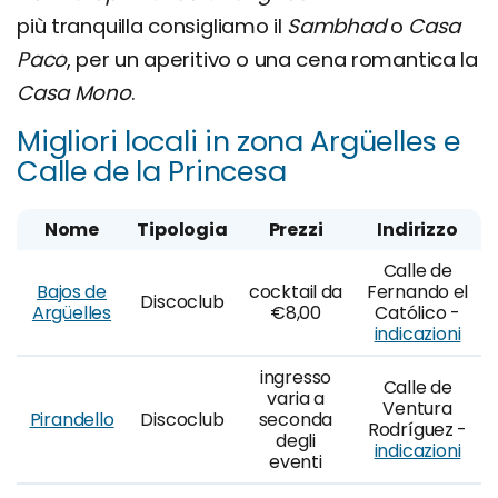
più tranquilla consigliamo il
Sambhad
o
Casa
Paco
, per un aperitivo o una cena romantica la
Casa Mono
.
Migliori locali in zona Argüelles e
Calle de la Princesa
Nome
Tipologia
Prezzi
Indirizzo
Calle de
Bajos de
cocktail da
Fernando el
Discoclub
Argüelles
€8,00
Católico -
indicazioni
ingresso
Calle de
varia a
Ventura
Pirandello
Discoclub
seconda
Rodríguez -
degli
indicazioni
eventi