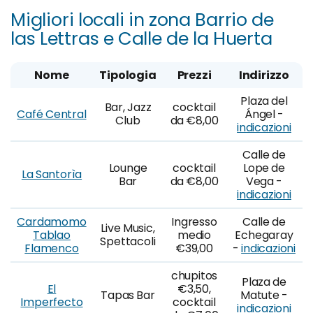
Migliori locali in zona Barrio de
las Lettras e Calle de la Huerta
Nome
Tipologia
Prezzi
Indirizzo
Plaza del
Bar, Jazz
cocktail
Café Central
Ángel -
Club
da €8,00
indicazioni
Calle de
Lounge
cocktail
Lope de
La Santorìa
Bar
da €8,00
Vega -
indicazioni
Cardamomo
Ingresso
Calle de
Live Music,
Tablao
medio
Echegaray
Spettacoli
Flamenco
€39,00
-
indicazioni
chupitos
Plaza de
El
€3,50,
Tapas Bar
Matute -
Imperfecto
cocktail
indicazioni