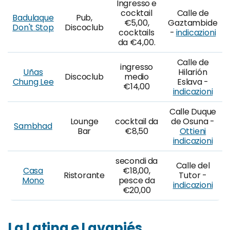
Ingresso e
cocktail
Calle de
Badulaque
Pub,
€5,00,
Gaztambide
Don't Stop
Discoclub
cocktails
-
indicazioni
da €4,00.
Calle de
ingresso
Uñas
Hilarión
Discoclub
medio
Chung Lee
Eslava -
€14,00
indicazioni
Calle Duque
Lounge
cocktail da
de Osuna -
Sambhad
Bar
€8,50
Ottieni
indicazioni
secondi da
Calle del
Casa
€18,00,
Ristorante
Tutor -
Mono
pesce da
indicazioni
€20,00
La Latina e Lavapiés