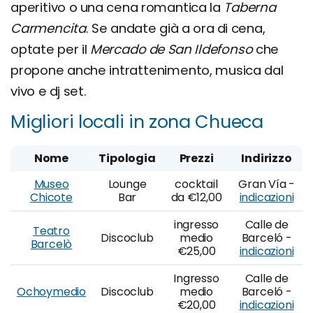
aperitivo o una cena romantica la
Taberna
Carmencita
. Se andate già a ora di cena,
optate per il
Mercado de San Ildefonso
che
propone anche intrattenimento, musica dal
vivo e dj set.
Migliori locali in zona Chueca
Nome
Tipologia
Prezzi
Indirizzo
Museo
Lounge
cocktail
Gran Vía -
Chicote
Bar
da €12,00
indicazioni
ingresso
Calle de
Teatro
Discoclub
medio
Barceló -
Barcelò
€25,00
indicazioni
Ingresso
Calle de
Ochoymedio
Discoclub
medio
Barceló -
€20,00
indicazioni