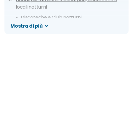
locali notturni
Discoteche e Club notturni
Mostra di più
Ristoranti, Lounge e Rooftop
Locali con musica live
Cosa fare: idee e consigli