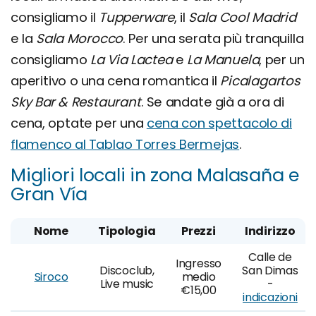
consigliamo il
Tupperware
, il
Sala Cool Madrid
e la
Sala Morocco
. Per una serata più tranquilla
consigliamo
La Via Lactea
e
La Manuela
, per un
aperitivo o una cena romantica il
Picalagartos
Sky Bar & Restaurant
. Se andate già a ora di
cena, optate per una
cena con spettacolo di
flamenco al Tablao Torres Bermejas
.
Migliori locali in zona Malasaña e
Gran Vía
Nome
Tipologia
Prezzi
Indirizzo
Calle de
Ingresso
Discoclub,
San Dimas
Siroco
medio
Live music
-
€15,00
indicazioni