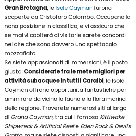
Gran Bretagna
, le
Isole Cayman
furono
scoperte da Cristoforo Colombo. Occupano la
nona posizione in classifica, e vi assicuro che
se mai vi capiterà di visitarle sarete concordi
nel dire che sono davvero uno spettacolo
mozzafiato.
Se siete appassionati di immersioni, è il posto
giusto.
Considerate fra le mete migliori per
attività subacquee in tutti i Caraibi
, le Isole
Cayman offrono opportunità fantastiche per
ammirare da vicino la fauna e la flora marina
della regione. Troverete numerosi siti al largo
di
Grand Cayman
, tra cui il famoso
Kittiwake
Shipwreck & Artificial Reef
e
Eden Rock & Devil's
Grotto
, ma se siete disposti a pianificare una