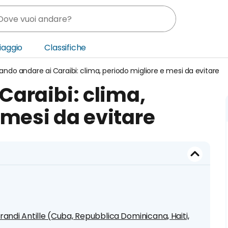
Viaggio
Classifiche
ndo andare ai Caraibi: clima, periodo migliore e mesi da evitare
nia
Caraibi: clima,
ica Centrale
 mesi da evitare
o Oriente
andi Antille (Cuba, Repubblica Dominicana, Haiti,