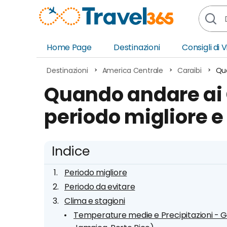
Home Page
Destinazioni
Consigli di 
Africa
Asia
Destinazioni
America Centrale
Caraibi
Qua
Europa
Ocea
Quando andare ai 
Nord America
Amer
periodo migliore e
Sud America
Medi
Indice
Periodo migliore
Periodo da evitare
Clima e stagioni
Temperature medie e Precipitazioni - Gr