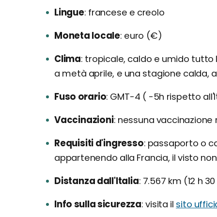
Lingue
francese e creolo
Moneta locale
euro (€)
Clima
tropicale, caldo e umido tutto
a metà aprile, e una stagione calda,
Fuso orario
GMT-4 ( -5h rispetto all'I
Vaccinazioni
nessuna vaccinazione r
Requisiti d'ingresso
passaporto o cart
appartenendo alla Francia, il visto non
Distanza dall'Italia
7.567 km (12 h 30
Info sulla sicurezza
visita il
sito uffic