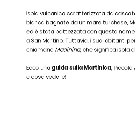
Pointe Faula, Le Vauclin
Isola vulcanica caratterizzata da cascate,
Anse Grosse Roche, Le Vauclin
bianca bagnate da un mare turchese, Mart
Plage Sinai, Grand Riviere
ed è stata battezzata con questo nome
Grand Anse du Diamant, Le Diamant
a San Martino. Tuttavia, i suoi abitanti per
Anse Michel Cap Chevalier, Sainte-Ann
chiamano
Madinina
, che significa isola 
Itinerario di 10 giorni: dalla Foresta Pluvial
Itinerario di 16 giorni: Grand Tour della Mar
Cosa fare a Martinica: escursioni e tour
Ecco una
guida sulla Martinica
, Piccole
Quanto costa una vacanza a Martinica? Prez
e cosa vedere!