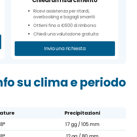
Chiedi un risarcimento
Ricevi assistenza per ritardi,
overbooking e bagagli smarriti
Ottieni fino a €600 di rimborso
Chiedi una valutazione gratuita
Invia una richiesta
fo su clima e periodo
ature
Precipitazioni
28°
17 gg / 105 mm
28°
12 gg / 80 mm