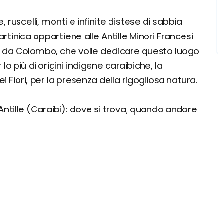
 ruscelli, monti e infinite distese di sabbia
inica appartiene alle Antille Minori Francesi
 da Colombo, che volle dedicare questo luogo
 lo più di origini indigene caraibiche, la
e
dei Fiori, per la presenza della rigogliosa natura.
e alle Spiagge Tropicali
tinica
 Antille (Caraibi): dove si trova, quando andare
zi, offerte e consigli