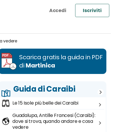
Iscriviti
sa vedere
Scarica gratis la guida in PDF
di
Martinica
Guida di Caraibi
Le 15 Isole più belle dei Caraibi
Guadalupa, Antille Francesi (Caraibi):
dove si trova, quando andare e cosa
vedere