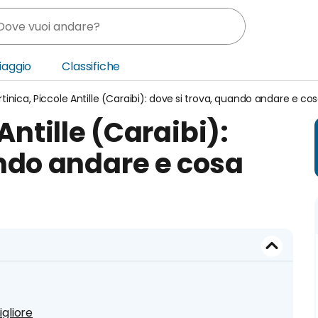
Viaggio
Classifiche
tinica, Piccole Antille (Caraibi): dove si trova, quando andare e co
nia
Antille (Caraibi):
ica Centrale
ando andare e cosa
o Oriente
gliore