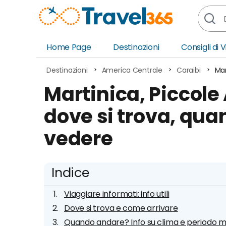
Home Page
Destinazioni
Consigli di 
Africa
Asia
Destinazioni
America Centrale
Caraibi
Mar
Europa
Ocea
Martinica, Piccole 
Nord America
Amer
dove si trova, qu
Sud America
Medi
vedere
Indice
Viaggiare informati: info utili
Dove si trova e come arrivare
Quando andare? Info su clima e periodo mi