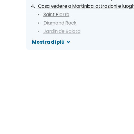
Cosa vedere a Martinica: attrazioni e luogh
Saint Pierre
Diamond Rock
Jardin de Balata
Grand Riviere
Mostra di più
Sainte Anne
Route de la Trace
Fort de France
Carbet
Caravelle
Le spiagge più belle di Martinica
Anse Meunier o Moustique, Sainte Anne
Grande Anse des Salines, Sainte Anne
Anse Trabaud, Sainte Anne
Anse Figuier, Riviere Pilote
Gros Raisins, Sainte Luce