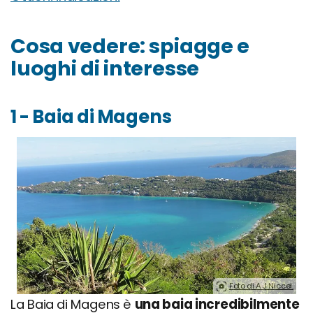
Cosa vedere: spiagge e
luoghi di interesse
1 - Baia di Magens
Foto di A J Niccel.
La Baia di Magens è
una baia incredibilmente