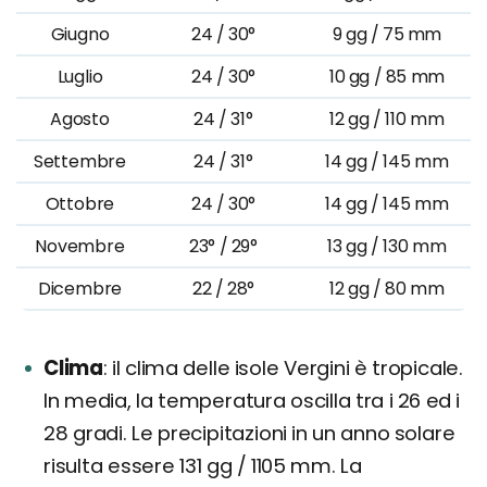
Giugno
24 / 30°
9 gg / 75 mm
Luglio
24 / 30°
10 gg / 85 mm
Agosto
24 / 31°
12 gg / 110 mm
Settembre
24 / 31°
14 gg / 145 mm
Ottobre
24 / 30°
14 gg / 145 mm
Novembre
23° / 29°
13 gg / 130 mm
Dicembre
22 / 28°
12 gg / 80 mm
Clima
il clima delle isole Vergini è tropicale.
In media, la temperatura oscilla tra i 26 ed i
28 gradi. Le precipitazioni in un anno solare
risulta essere 131 gg / 1105 mm. La