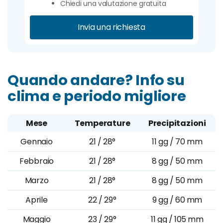
Chiedi una valutazione gratuita
Invia una richiesta
Quando andare? Info su
clima e periodo migliore
Mese
Temperature
Precipitazioni
Gennaio
21 / 28°
11 gg / 70 mm
Febbraio
21 / 28°
8 gg / 50 mm
Marzo
21 / 28°
8 gg / 50 mm
Aprile
22 / 29°
9 gg / 60 mm
Maggio
23 / 29°
11 gg / 105 mm