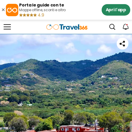
Porta le guide con te
×
Apri l'app
Mappe offline, sconti e altro
4.9