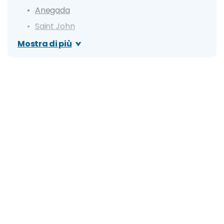
Anegada
Saint John
Saint Croix
Mostra di più
Cosa vedere: spiagge e luoghi di interesse
Baia di Magens
Coral World Ocean Park
Charlotte Amalie
BlackBeard Castle
Trunk Bay
Scott Bay Beach
Spring Bay
Horseshoe Reef
White Bay