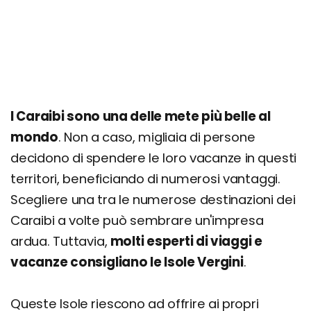
Sandy Cay
Apple Bay
Brewers Bay
Cruz Bay
Lameshur
Norman Island
I Caraibi sono una delle mete più belle al
mondo
. Non a caso, migliaia di persone
Itinerario di 15 giorni: Introduzione alle Isole
decidono di spendere le loro vacanze in questi
Vergini
territori, beneficiando di numerosi vantaggi.
Itinerario di 21 giorni: L'Arcipelago delle Isole
Vergini Esteso
Scegliere una tra le numerose destinazioni dei
Caraibi a volte può sembrare un'impresa
Cosa fare alle Isole Vergini: escursioni e tour
ardua. Tuttavia,
molti esperti di viaggi e
Quanto costa una vacanza nelle Isole Vergini?
vacanze consigliano le Isole Vergini
.
Prezzi, offerte e consigli
Queste Isole riescono ad offrire ai propri