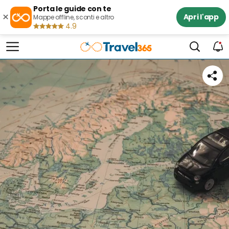
Porta le guide con te
×
Apri l'app
Mappe offline, sconti e altro
4.9