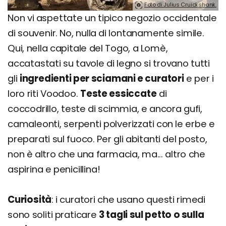
Foto di Julius Cruickshank.
Non vi aspettate un tipico negozio occidentale
di souvenir. No, nulla di lontanamente simile.
Qui, nella capitale del Togo, a Lomè,
accatastati su tavole di legno si trovano tutti
gli
ingredienti per sciamani e curatori
e per i
loro riti Voodoo.
Teste essiccate
di
coccodrillo, teste di scimmia, e ancora gufi,
camaleonti, serpenti polverizzati con le erbe e
preparati sul fuoco. Per gli abitanti del posto,
non è altro che una farmacia, ma... altro che
aspirina e penicillina!
Curiosità
: i curatori che usano questi rimedi
sono soliti praticare
3 tagli sul petto o sulla