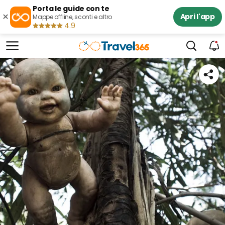
Porta le guide con te
×
Apri l'app
Mappe offline, sconti e altro
4.9