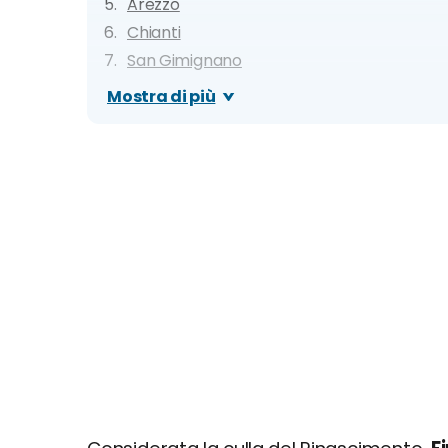
Arezzo
Chianti
San Gimignano
Mugello
Mostra di più
Casentino
Cinque Terre
Val D'Orcia