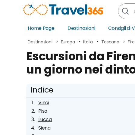
Home Page
Destinazioni
Consigli di 
Africa
Asia
Destinazioni
Europa
Italia
Toscana
Fir
Europa
Ocea
Escursioni da Firenz
Nord America
Amer
un giorno nei dinto
Sud America
Medi
Indice
Vinci
Pisa
Lucca
Siena