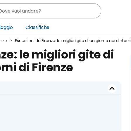
Viaggio
Classifiche
enze
Escursioni da Firenze: le migliori gite di un giorno nei dintorni
nia
e: le migliori gite di
ica Centrale
rni di Firenze
o Oriente