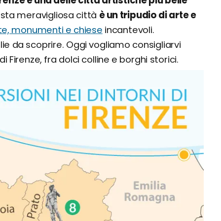
renze è una delle città artistiche più belle
esta meravigliosa città
è un tripudio di arte e
arte, monumenti e chiese
incantevoli.
e da scoprire. Oggi vogliamo consigliarvi
i Firenze, fra dolci colline e borghi storici.