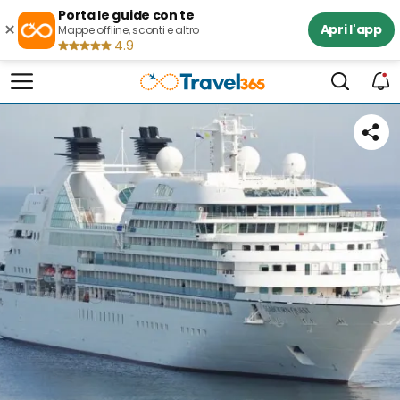
Porta le guide con te
×
Apri l'app
Mappe offline, sconti e altro
4.9