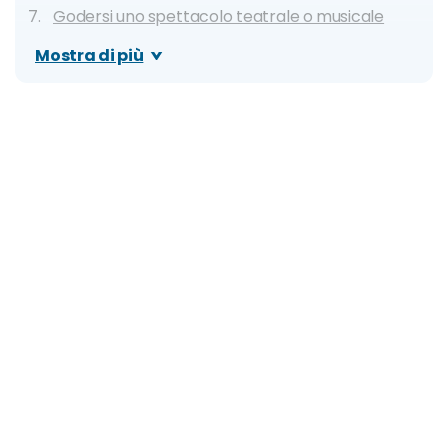
Godersi uno spettacolo teatrale o musicale
Partecipare a feste e party organizzati
Mostra di più
Scatenarsi tutta la notte nella discoteche
Per ragazzi: divertirsi in uno spazio dedicato
Per i bambini: dare sfogo alla propria cratività
Per Tutti: Fare amicizia con gli altri passeggeri