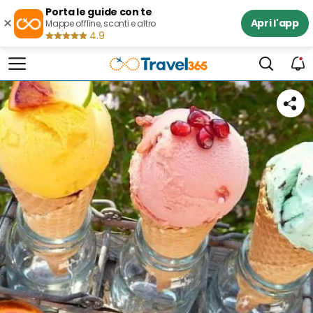
Porta le guide con te
×
Apri l'app
Mappe offline, sconti e altro
4.9