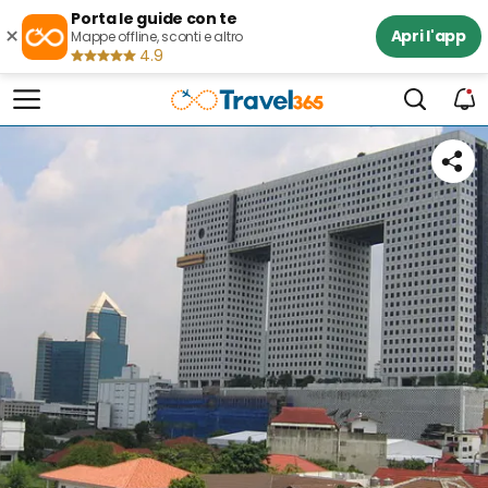
Porta le guide con te
×
Apri l'app
Mappe offline, sconti e altro
4.9