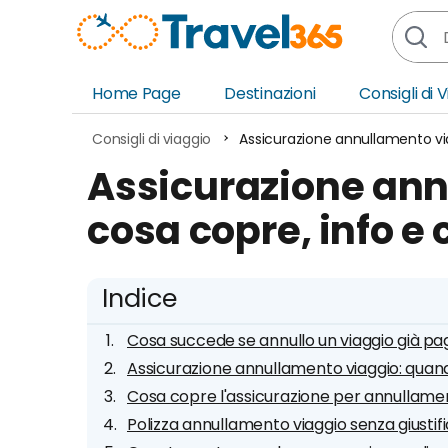
Home Page
Destinazioni
Consigli di 
Africa
Asia
Consigli di viaggio
Assicurazione annullamento via
Europa
Ocea
Assicurazione ann
Nord America
Amer
cosa copre, info e 
Sud America
Medi
Indice
Cosa succede se annullo un viaggio già p
Assicurazione annullamento viaggio: quan
Cosa copre l'assicurazione per annullame
Polizza annullamento viaggio senza giustif