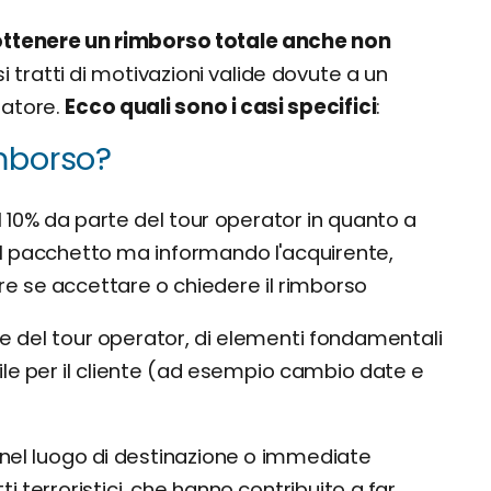
ottenere un rimborso totale anche non
si tratti di motivazioni valide dovute a un
iatore.
Ecco quali sono i casi specifici
:
imborso?
l 10% da parte del tour operator in quanto a
re il pacchetto ma informando l'acquirente,
re se accettare o chiedere il rimborso
te del tour operator, di elementi fondamentali
le per il cliente (ad esempio cambio date e
i nel luogo di destinazione o immediate
i terroristici, che hanno contribuito a far