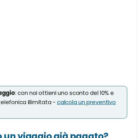
iaggio
: con noi ottieni uno sconto del 10% e
lefonica illimitata -
calcola un preventivo
 un viaggio già pagato?