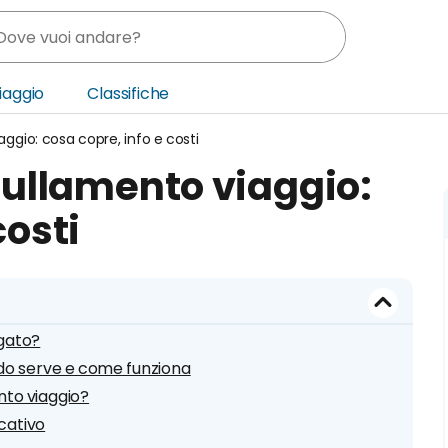
Viaggio
Classifiche
ggio: cosa copre, info e costi
nia
ullamento viaggio:
ica Centrale
costi
o Oriente
agato?
do serve e come funziona
nto viaggio?
icativo