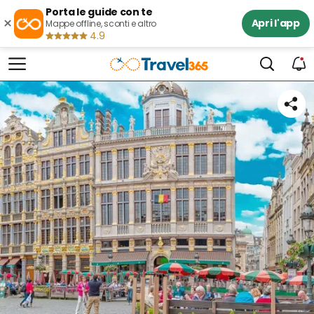
Porta le guide con te
×
Apri l'app
Mappe offline, sconti e altro
4.9