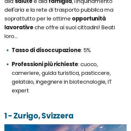
alla
salute
e alla
famiglia
, l'inquinamento
dell'aria e la rete di trasporto pubblica ma
soprattutto per le ottime
opportunità
lavorative
che offre ai suoi cittadini! Beati
loro...
Tasso di disoccupazione
5%
Professioni più richieste
cuoco,
cameriere, guida turistica, pasticcere,
gelataio, ingegnere in biotecnologie, IT
expert
1 - Zurigo, Svizzera