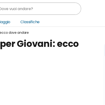
Viaggio
Classifiche
: ecco dove andare
nia
per Giovani: ecco
ica Centrale
o Oriente