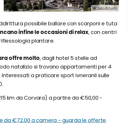
Foto di Kuebi.
ddirittura possibile ballare con scarponi e tuta
cano infine le occasioni di relax
, con centri
riflessologia plantare.
ara offre molto
, dagli hotel 5 stelle ad
odo natalizio si trovano appartamenti per 4
nteressati a praticare sport ivneranli sulle
0.
5 km da Corvara) a partire da €50,00 -
re da €72,00 a camera - guarda le offerte