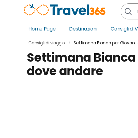
Home Page
Destinazioni
Consigli di 
Africa
Asia
Consigli di viaggio
Settimana Bianca per Giovani
Europa
Ocea
Settimana Bianca 
Nord America
Amer
dove andare
Sud America
Medi