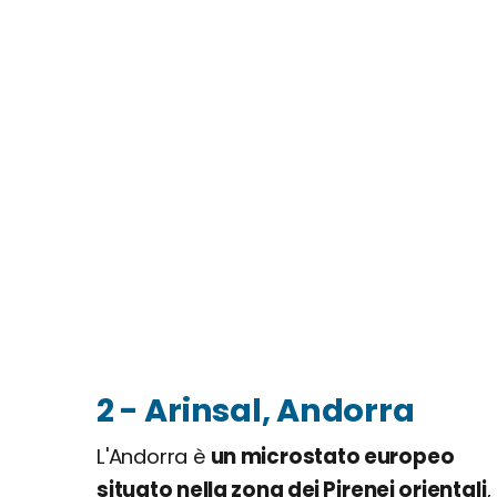
2 - Arinsal, Andorra
L'Andorra è
un microstato europeo
situato nella zona dei Pirenei orientali
,