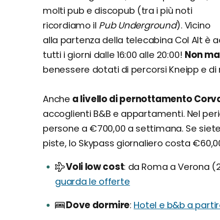
molti pub e discopub (tra i più noti
ricordiamo il
Pub Underground
). Vicino
alla partenza della telecabina Col Alt è a
tutti i giorni dalle 16:00 alle 20:00!
Non man
benessere dotati di percorsi Kneipp e di 
Anche
a livello di pernottamento Corv
accoglienti B&B e appartamenti. Nel peri
persone a €700,00 a settimana. Se siete i
piste, lo Skypass giornaliero costa €60,0
Voli low cost
da Roma a Verona (21
guarda le offerte
Dove dormire
Hotel e b&b a parti