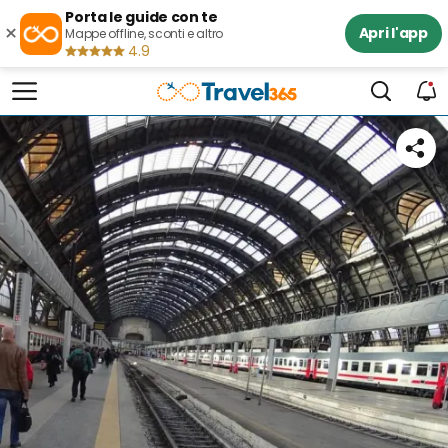
Porta le guide con te
×
Apri l'app
Mappe offline, sconti e altro
4.9