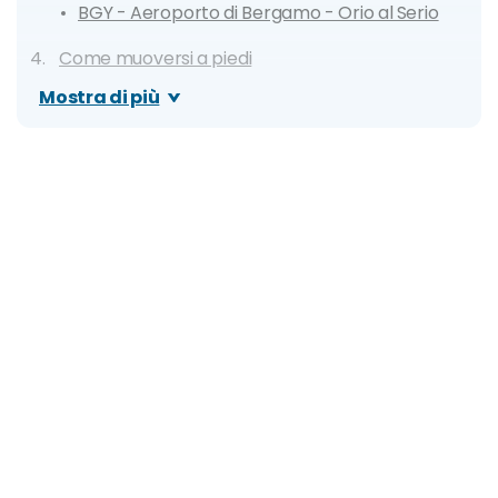
BGY - Aeroporto di Bergamo - Orio al Serio
Come muoversi a piedi
Con i servizi sharing
Mostra di più
Con i mezzi pubblici
Metro
Bus
Tram
In auto