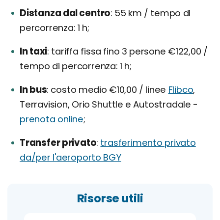
Distanza dal centro
55 km / tempo di
percorrenza: 1 h;
In taxi
tariffa fissa fino 3 persone €122,00 /
tempo di percorrenza: 1 h;
In bus
costo medio €10,00 / linee
Flibco
,
Terravision, Orio Shuttle e Autostradale -
prenota online
;
Transfer privato
trasferimento privato
da/per l'aeroporto BGY
Risorse utili