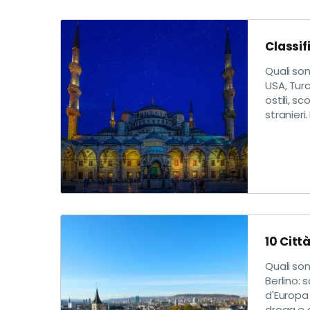
Classif
Quali son
USA, Turc
ostili, sc
stranieri
10 Citt
Quali so
Berlino: 
d'Europa 
droga e g