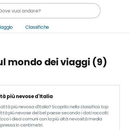
Viaggio
Classifiche
nia
sul mondo dei viaggi (9)
ica Centrale
o Oriente
ttà più nevose d'Italia
 città più nevosa d'Italia? Scoprilo nella classifica top
città più nevose del bel paese secondo i dati raccolti
cco i dieci comuni con la più altà nevosità media
pressa in centimetri.