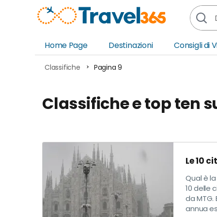
Home Page
Destinazioni
Consigli di 
Africa
Asia
Classifiche
Pagina 9
Europa
Ocea
Classifiche e top ten 
Nord America
Amer
Sud America
Medi
Le 10 ci
Qual è la
10 delle 
da MTG. E
annua es