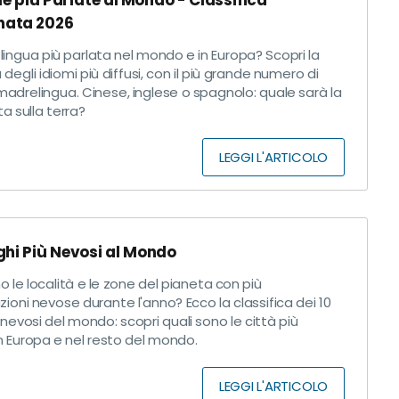
ue più Parlate al Mondo - Classifica
nata 2026
 lingua più parlata nel mondo e in Europa? Scopri la
a degli idiomi più diffusi, con il più grande numero di
madrelingua. Cinese, inglese o spagnolo: quale sarà la
ta sulla terra?
LEGGI L'ARTICOLO
oghi Più Nevosi al Mondo
o le località e le zone del pianeta con più
zioni nevose durante l'anno? Ecco la classifica dei 10
 nevosi del mondo: scopri quali sono le città più
n Europa e nel resto del mondo.
LEGGI L'ARTICOLO