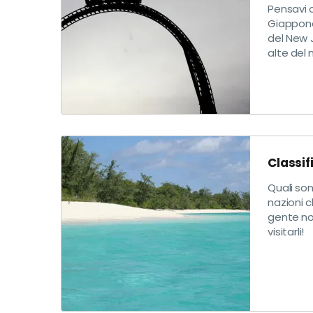
Pensavi 
Giappone?
del New J
alte del
Classif
Quali son
nazioni c
gente no
visitarli!