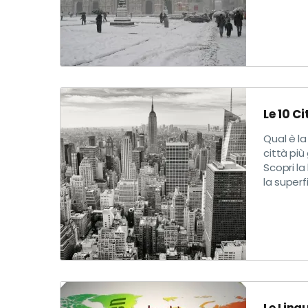
Le 10 C
Qual è la
città pi
Scopri la
la superf