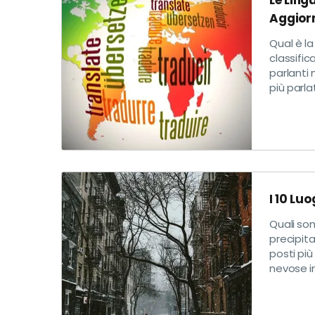
Le Ling
Aggior
Qual è la
classific
parlanti 
più parla
I 10 Lu
Quali son
precipita
posti più
nevose i