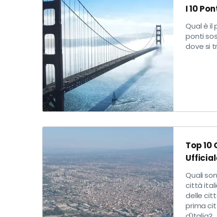
I 10 Po
Qual è il
ponti sos
dove si t
Top 10 
Ufficia
Quali son
città ita
delle cit
prima cit
d'Italia?