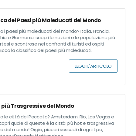
ica dei Paesi più Maleducati del Mondo
o i paesi più maleducati del mondo? Italia, Francia,
hia e Germania: scopri le nazioni e le popolazione più
ortesi e scontrose nei confronti di turisti ed ospiti
. Ecco la classifica dei paesi più maleducati.
LEGGI L'ARTICOLO
à più Trasgressive del Mondo
no le città del Peccato? Amsterdam, Rio, Las Vegas e
scopri quale di queste è la città più hot e trasgressiva
e del mondo! Orgie, piaceri sessuali di ogni tipo,
ioco d'azzardo ti attendono....