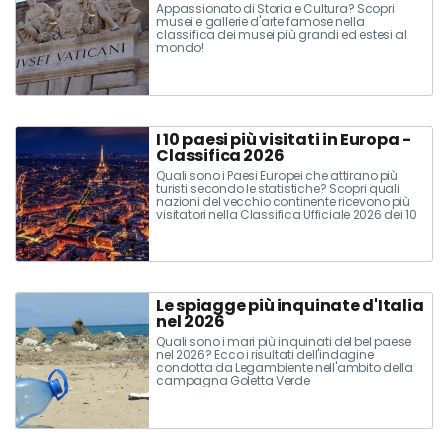
Appassionato di Storia e Cultura? Scopri
musei e gallerie d'arte famose nella
classifica dei musei più grandi ed estesi al
mondo!
I 10 paesi più visitati in Europa -
Classifica 2026
Quali sono i Paesi Europei che attirano più
turisti secondo le statistiche? Scopri quali
nazioni del vecchio continente ricevono più
visitatori nella Classifica Ufficiale 2026 dei 10
Paesi più visitati in Europa
Le spiagge più inquinate d'Italia
nel 2026
Quali sono i mari più inquinati del bel paese
nel 2026? Ecco i risultati dell'indagine
condotta da Legambiente nell'ambito della
campagna Goletta Verde