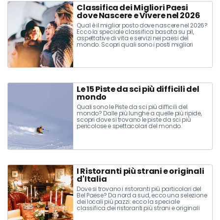
Classifica dei Migliori Paesi
dove Nascere e Vivere nel 2026
Qual è il miglior posto dove nascere nel 2026?
Ecco la speciale classifica basata su pil,
aspettative di vita e servizi nei paesi del
mondo. Scopri quali sono i posti migliori
dove nascere e vivere bene nel 2026.
Le 15 Piste da sci più difficili del
mondo
Quali sono le Piste da sci più difficili del
mondo? Dalle più lunghe a quelle più ripide,
scopri dove si trovano le piste da sci più
pericolose e spettacolari del mondo.
I Ristoranti più strani e originali
d'Italia
Dove si trovano i ristoranti più particolari del
Bel Paese? Da nord a sud, ecco una selezione
dei locali più pazzi: ecco la speciale
classifica dei ristoranti più strani e originali
d'Italia