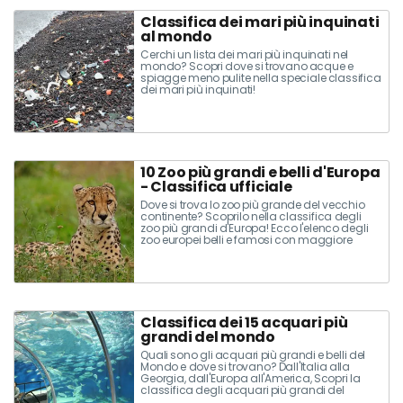
Classifica dei mari più inquinati
al mondo
Cerchi un lista dei mari più inquinati nel
mondo? Scopri dove si trovano acque e
spiagge meno pulite nella speciale classifica
dei mari più inquinati!
10 Zoo più grandi e belli d'Europa
- Classifica ufficiale
Dove si trova lo zoo più grande del vecchio
continente? Scoprilo nella classifica degli
zoo più grandi d'Europa! Ecco l'elenco degli
zoo europei belli e famosi con maggiore
estensione e numero di specie animali.
Classifica dei 15 acquari più
grandi del mondo
Quali sono gli acquari più grandi e belli del
Mondo e dove si trovano? Dall'Italia alla
Georgia, dall'Europa all'America, Scopri la
classifica degli acquari più grandi del
mondo...