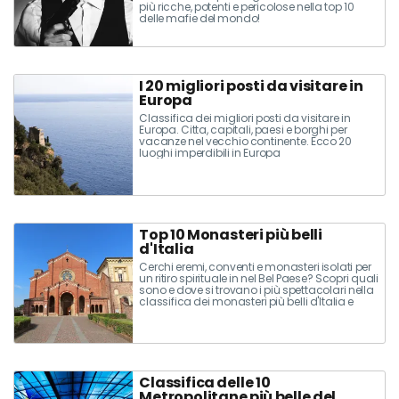
più ricche, potenti e pericolose nella top 10
delle mafie del mondo!
I 20 migliori posti da visitare in
Europa
Classifica dei migliori posti da visitare in
Europa. Citta, capitali, paesi e borghi per
vacanze nel vecchio continente. Ecco 20
luoghi imperdibili in Europa
Top 10 Monasteri più belli
d'Italia
Cerchi eremi, conventi e monasteri isolati per
un ritiro spirituale in nel Bel Paese? Scopri quali
sono e dove si trovano i più spettacolari nella
classifica dei monasteri più belli d'Italia e
anche del mondo
Classifica delle 10
Metropolitane più belle del