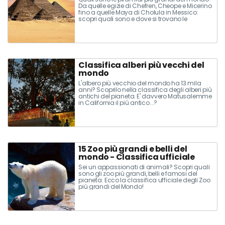
Da quelle egizie di Chefren, Cheope e Micerino
fino a quelle Maya di Cholula in Messico:
scopri quali sono e dove si trovano le
piramidi più grandi
Classifica alberi più vecchi del
mondo
L'albero più vecchio del mondo ha 13 mila
anni? Scoprilo nella classifica degli alberi più
antichi del pianeta. E' davvero Matusalemme
in California il più antico...?
15 Zoo più grandi e belli del
mondo - Classifica ufficiale
Sei un appassionati di animali? Scopri quali
sono gli zoo più grandi, belli e famosi del
pianeta. Ecco la classifica ufficiale degli Zoo
più grandi del Mondo!