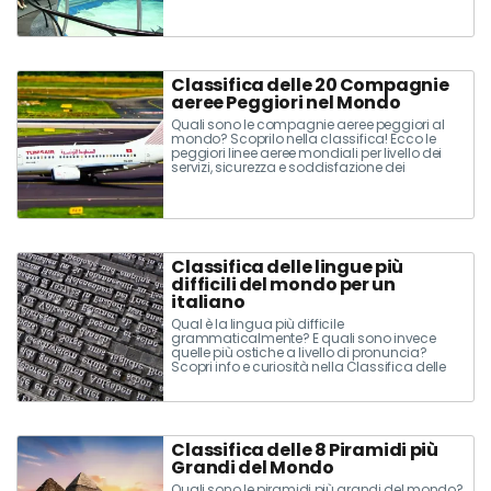
Classifica delle 20 Compagnie
aeree Peggiori nel Mondo
Quali sono le compagnie aeree peggiori al
mondo? Scoprilo nella classifica! Ecco le
peggiori linee aeree mondiali per livello dei
servizi, sicurezza e soddisfazione dei
passeggeri.
Classifica delle lingue più
difficili del mondo per un
italiano
Qual è la lingua più difficile
grammaticalmente? E quali sono invece
quelle più ostiche a livello di pronuncia?
Scopri info e curiosità nella Classifica delle
lingue più difficili del mondo da imparare per
un italiano!
Classifica delle 8 Piramidi più
Grandi del Mondo
Quali sono le piramidi più grandi del mondo?