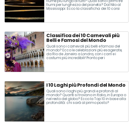
fiume più lungo di tutti? Quali sono i primi tre
fiumi per lunghezza del pianeta? Dal Nilo al
Mississippi: Ecco la classificha dei 10 corsi
d'acqua più lunghi al mondo.
Classifica dei 10 Carnevali più
Belli e Famosi del Mondo
Quali sono i carnevali più belli e famosi del
mondo? Ecco le celebrazioni più esagerate,
da Rio de Janeiro a Londra, con i carri e i
costumi più incredibili! Pronto per i
festeggiamenti? Ecco la classifica!
I 10 Laghi più Profondi del Mondo
Quali sono i laghi più grandi e profondi al
mondo? Quanti si trovano in Italia, in Europa o
nel resto del globo? Ecco la Top 10 in base alla
profondità: chi sarà al primo posto?