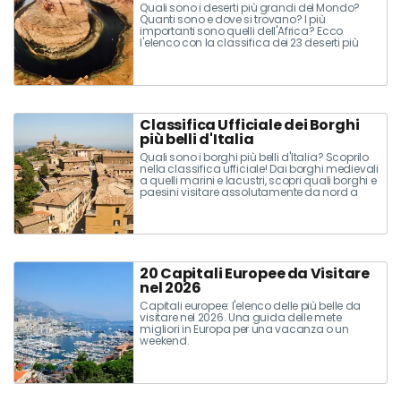
Quali sono i deserti più grandi del Mondo?
Quanti sono e dove si trovano? I più
importanti sono quelli dell'Africa? Ecco
l'elenco con la classifica dei 23 deserti più
grandi e importanti del mondo!
Classifica Ufficiale dei Borghi
più belli d'Italia
Quali sono i borghi più belli d'Italia? Scoprilo
nella classifica ufficiale! Dai borghi medievali
a quelli marini e lacustri, scopri quali borghi e
paesini visitare assolutamente da nord a
Sud nel nostro elenco!
20 Capitali Europee da Visitare
nel 2026
Capitali europee: l'elenco delle più belle da
visitare nel 2026. Una guida delle mete
migliori in Europa per una vacanza o un
weekend.