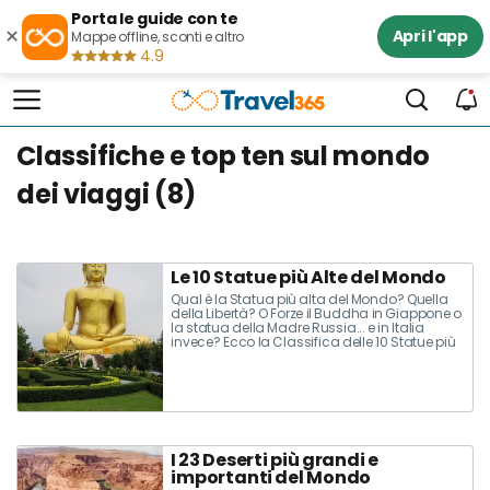
Porta le guide con te
×
Apri l'app
Mappe offline, sconti e altro
4.9
Classifiche e top ten sul mondo
dei viaggi (8)
Le 10 Statue più Alte del Mondo
Qual è la Statua più alta del Mondo? Quella
della Libertà? O Forze il Buddha in Giappone o
la statua della Madre Russia... e in Italia
invece? Ecco la Classifica delle 10 Statue più
grandi e alte del Mondo!
I 23 Deserti più grandi e
importanti del Mondo