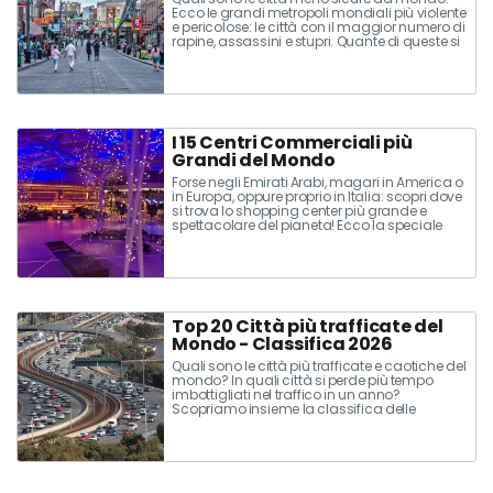
Ecco le grandi metropoli mondiali più violente
e pericolose: le città con il maggior numero di
rapine, assassini e stupri. Quante di queste si
trovano in Italia e in Europa? Scoprilo nella
speciale classifica!
I 15 Centri Commerciali più
Grandi del Mondo
Forse negli Emirati Arabi, magari in America o
in Europa, oppure proprio in Italia: scopri dove
si trova lo shopping center più grande e
spettacolare del pianeta! Ecco la speciale
classifica dei centri commerciali più grandi
del mondo...
Top 20 Città più trafficate del
Mondo - Classifica 2026
Quali sono le città più trafficate e caotiche del
mondo? In quali città si perde più tempo
imbottigliati nel traffico in un anno?
Scopriamo insieme la classifica delle
metropoli con il maggiore indice percentuale
di traffico.