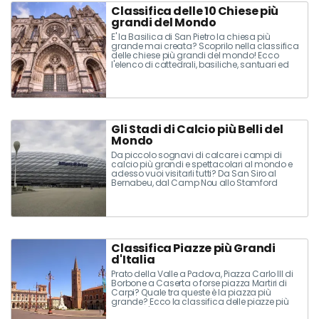
Classifica delle 10 Chiese più
grandi del Mondo
E' la Basilica di San Pietro la chiesa più
grande mai creata? Scoprilo nella classifica
delle chiese più grandi del mondo! Ecco
l'elenco di cattedrali, basiliche, santuari ed
altri edifici religiosi imponenti in Italia, Europa
e nel resto del pianeta!
Gli Stadi di Calcio più Belli del
Mondo
Da piccolo sognavi di calcare i campi di
calcio più grandi e spettacolari al mondo e
adesso vuoi visitarli tutti? Da San Siro al
Bernabeu, dal Camp Nou allo Stamford
Bridge: Ecco la classifica degli stadi più belli
del mondo.
Classifica Piazze più Grandi
d'Italia
Prato della Valle a Padova, Piazza Carlo III di
Borbone a Caserta o forse piazza Martiri di
Carpi? Quale tra queste è la piazza più
grande? Ecco la classifica delle piazze più
grandi d'Italia: scopri dimensioni e curiosità...