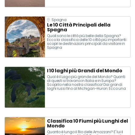
Spagna
Le 10 Città Principali della
Spagna
Quali sono le città più belle della Spagna?
Ecco la classifica delle 10 città più importanti:
scopri le destinazioni principali da visitare in
Spagna
I 10 laghi più Grandi del Mondo
Qual è il Lago più grande del Mondo? Quanti
di questi si trovano in Italia e in Europa?
Scoprilo nella nostra classifica! Dai grandi
laghi russi fino al Michigan-Huron: Ecco una
lista dei dieci laghi più grandi al mondo
Classifica 10 Fiumi più Lunghi del
Mondo
Quanto è lungo il Rio delle Amazzoni? E' lui il