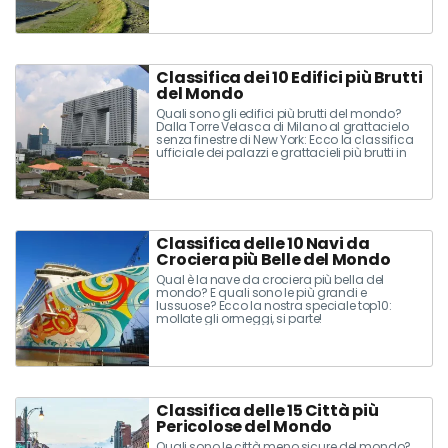
Classifica dei 10 Edifici più Brutti
del Mondo
Quali sono gli edifici più brutti del mondo?
Dalla Torre Velasca di Milano al grattacielo
senza finestre di New York: Ecco la classifica
ufficiale dei palazzi e grattacieli più brutti in
Italia e nel resto del mondo.
Classifica delle 10 Navi da
Crociera più Belle del Mondo
Qual è la nave da crociera più bella del
mondo? E quali sono le più grandi e
lussuose? Ecco la nostra speciale top10:
mollate gli ormeggi, si parte!
Classifica delle 15 Città più
Pericolose del Mondo
Quali sono le città meno sicure del mondo?