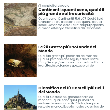
consigli di viaggio
Continenti: quanti sono, qual è il
più grande e altre curiosità
Quanti sono i Continenti? 5, 6 o 7? Qual è il più
Grande? E il più piccolo? Ecco quanti e quali
sono i Continenti della Terra: dal più popolato
al meno esteso, la Classifica dei Continenti
più Grandi!
Le 20 Grotte più Profonde del
Mondo
Qual è la grotta più profonda del mondo?
Qual è il percorso che segue, e dove porta?
Cina, Georgia, Vietnam e... anche Italia! Ecco
le grotte più profonde e spettacolari del
mondo!
Classifica dei 10 Castelli più Belli
del Mondo
Qual è il Castello più grande e bello del
mondo? E quali sono quelli più belli da
visitare almeno una volta? Italia, Europa e
resto del mondo: Ecco la nostra classifica dei
10 Castelli più belli del mondo!