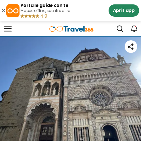
Porta le guide con te
×
Apri l'app
Mappe offline, sconti e altro
4.9