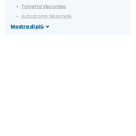
Torretta Viscontea
Autodromo Nazionale
Parco di Monza
Mostra di più
Villa Reale e Giardini Reali
Itinerario di un giorno a Monza
Dove mangiare a Monza
Cosa fare la sera: zone della movida e migliori
locali
Organizza il tuo soggiorno a Monza: info e
consigli utili