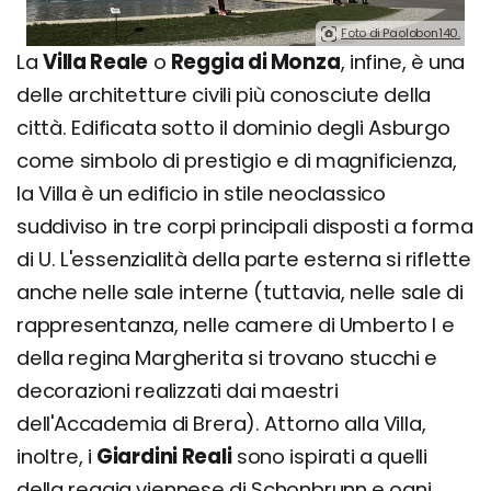
Foto di Paolobon140.
La
Villa Reale
o
Reggia di Monza
, infine, è una
delle architetture civili più conosciute della
città. Edificata sotto il dominio degli Asburgo
come simbolo di prestigio e di magnificienza,
la Villa è un edificio in stile neoclassico
suddiviso in tre corpi principali disposti a forma
di U. L'essenzialità della parte esterna si riflette
anche nelle sale interne (tuttavia, nelle sale di
rappresentanza, nelle camere di Umberto I e
della regina Margherita si trovano stucchi e
decorazioni realizzati dai maestri
dell'Accademia di Brera). Attorno alla Villa,
inoltre, i
Giardini Reali
sono ispirati a quelli
della reggia viennese di Schonbrunn e ogni