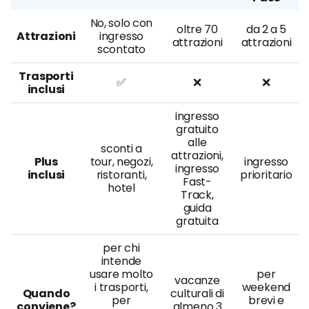
No, solo con
oltre 70
da 2 a 5
Attrazioni
ingresso
attrazioni
attrazioni
scontato
Trasporti
✅
❌
❌
inclusi
ingresso
gratuito
alle
sconti a
attrazioni,
Plus
tour, negozi,
ingresso
ingresso
inclusi
ristoranti,
prioritario
Fast-
hotel
Track,
guida
gratuita
per chi
intende
usare molto
per
vacanze
i trasporti,
weekend
Quando
culturali di
per
brevi e
conviene?
almeno 3