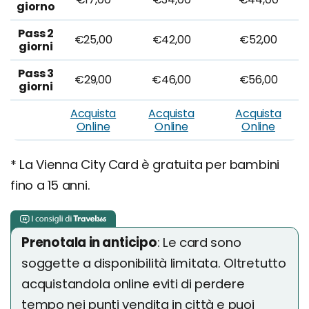
giorno
Pass 2
€25,00
€42,00
€52,00
giorni
Pass 3
€29,00
€46,00
€56,00
giorni
Acquista
Acquista
Acquista
Online
Online
Online
* La Vienna City Card è gratuita per bambini
fino a 15 anni.
Prenotala in anticipo
: Le card sono
soggette a disponibilità limitata. Oltretutto
acquistandola online eviti di perdere
tempo nei punti vendita in città e puoi