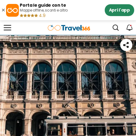
Porta le guide con te
×
Apri l'app
Mappe offline, sconti e altro
4.9