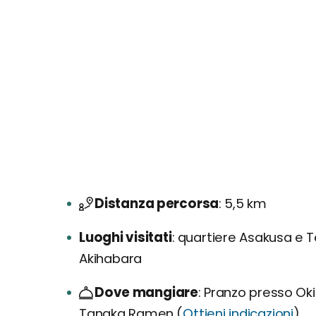
Distanza percorsa
5,5 km
Luoghi visitati
quartiere Asakusa e T
Akihabara
Dove mangiare
Pranzo presso Ok
Tanaka Ramen (
Ottieni indicazioni
)