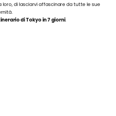
ra loro, di lasciarvi affascinare da tutte le sue
rnità.
tinerario di Tokyo in 7 giorni
.