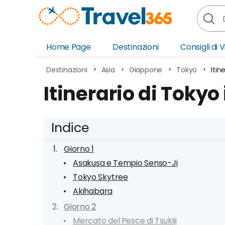
Home Page
Destinazioni
Consigli di 
Africa
Asia
Destinazioni
Asia
Giappone
Tokyo
Itin
Europa
Ocea
Itinerario di Tokyo 
Nord America
Amer
Sud America
Medi
Indice
Giorno 1
Asakusa e Tempio Senso-Ji
Tokyo Skytree
Akihabara
Giorno 2
Mercato del Pesce di Tsukiji