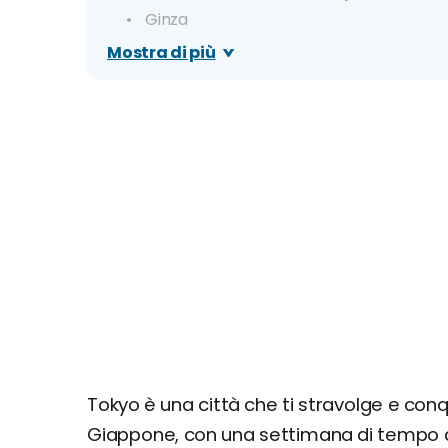
Ginza
Palazzo Imperiale
Mostra di più
Azabu Juban
Tokyo Tower
Giorno 3
Shibuya
Santuario Meiji - Meiji Jingu
Harajuku
Shinjuku
Giorno 4
National Museum
Parco di Ueno
Kanda
Giorno 5
Tokyo è una città che ti stravolge e conq
Odaiba
Giappone, con una settimana di tempo a