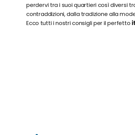
Museo Miraikan
perdervi tra i suoi quartieri così diversi t
teamLab Planets
contraddizioni, dalla tradizione alla mode
Giorno 6
Ecco tutti i nostri consigli per il perfetto
i
Monte Fuji e Cinque Laghi
Giorno 7
Tokyo Disney Resort
Quanto costa una settimana a Tokyo