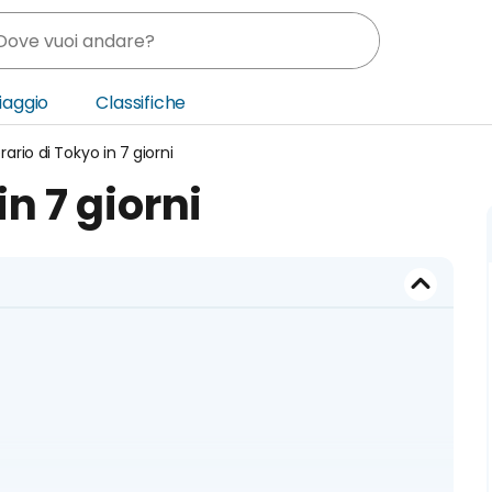
Viaggio
Classifiche
erario di Tokyo in 7 giorni
nia
in 7 giorni
ica Centrale
o Oriente