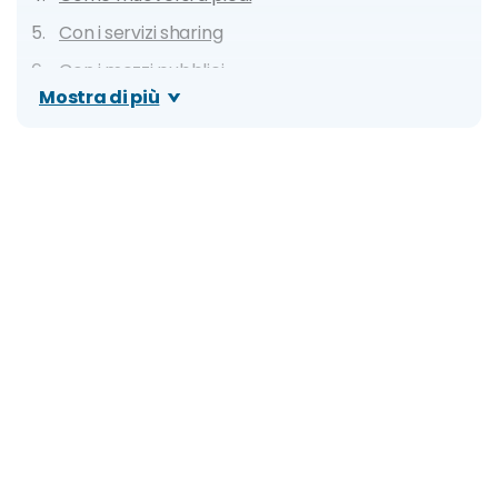
Con i servizi sharing
Con i mezzi pubblici
Mostra di più
Treno
Metro
In auto