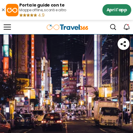
Porta le guide con te
×
Apri l'app
Mappe offline, sconti e altro
4.9