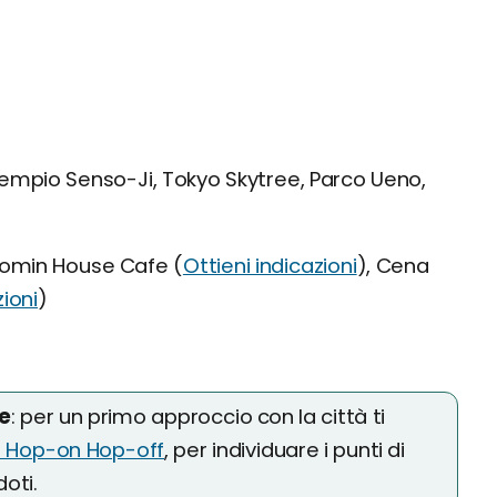
empio Senso-Ji, Tokyo Skytree, Parco Ueno,
omin House Cafe (
Ottieni indicazioni
), Cena
zioni
)
re
: per un primo approccio con la città ti
o Hop-on Hop-off
, per individuare i punti di
oti.