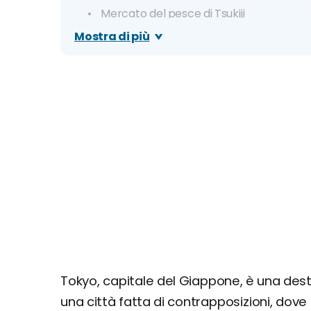
Mercato del pesce di Tsukiji
Palazzo Imperiale
Mostra di più
Shibuya
Santuario Meiji - Meiji Jingu
Harajuku
Shinjuku
Giorno 3
Ginza
Odaiba
Azabu Juban
Roppongi
Alternativa di giornata: Tokyo Disney Re
Tokyo, capitale del Giappone, è una desti
una città fatta di contrapposizioni, do