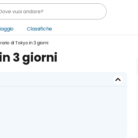
Viaggio
Classifiche
erario di Tokyo in 3 giorni
nia
in 3 giorni
ica Centrale
o Oriente