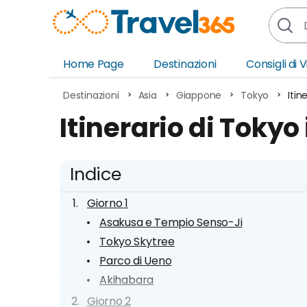
Home Page
Destinazioni
Consigli di 
Africa
Asia
Destinazioni
Asia
Giappone
Tokyo
Itin
Europa
Ocea
Itinerario di Tokyo 
Nord America
Amer
Sud America
Medi
Indice
Giorno 1
Asakusa e Tempio Senso-Ji
Tokyo Skytree
Parco di Ueno
Akihabara
Giorno 2