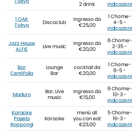
Tokyo
2 drink
indicazioni
1 Chome-
1 OAK
Ingresso da
Discoclub
4-5 -
Tokyo
€25,00
indicazioni
6 Chome-
Jazz House
Ingresso da
Live music
2-35 -
ALFIE
€20,00
indicazioni
1 Chome-
Bar
Lounge
cocktail da
6-5 -
Centifolia
Bar
€20,00
indicazioni
6 Chome-
Bar, Live
Ingresso da
Maduro
10-3 -
music
€15,00
indicazioni
Karaoke
menù all
5 Chome-
Pasela
Karaoke
you can eat
16-3 -
Roppongi
€23,00
indicazioni