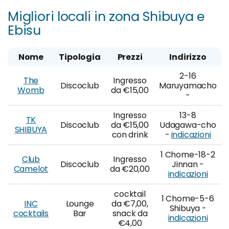
Migliori locali in zona Shibuya e
Ebisu
Nome
Tipologia
Prezzi
Indirizzo
2-16
The
Ingresso
Discoclub
Maruyamacho
Womb
da €15,00
-
Ingresso
13-8
TK
Discoclub
da €15,00
Udagawa-cho
SHIBUYA
con drink
-
indicazioni
1 Chome-18-2
Club
Ingresso
Discoclub
Jinnan -
Camelot
da €20,00
indicazioni
cocktail
1 Chome-5-6
INC
Lounge
da €7,00,
Shibuya -
cocktails
Bar
snack da
indicazioni
€4,00