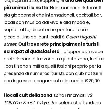
Ma, soprattutto, Roppongi è
uno dei quartieri
più animati la notte
. Non mancano ristoranti
sia giapponesi che internazionali, cocktail bar,
locali con musica dal vivo e alla moda e,
soprattutto, discoteche per fare le ore
piccole. Uno dei punti caldi è
Gaien Higashi
street
.
Qui troverete principalmente turisti
ed expat di qualsiasi età
, i giapponesi invece
preferiscono altre zone. In questa zona, inoltre,
i costi sono simili a quelli italiani proprio per la
presenza di numerosi turisti, con club notturni
con ingresso a pagamento, in media €20,00.
I locali cult della zona
sono i rinomati
V2
TOKYO
e
Esprit Tokyo
. Per coloro che tendono