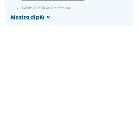
Maid Café e Karaoke
Mostra di più
Ristoranti, Lounge e Rooftop
Locali con musica dal vivo
Cosa fare: idee e consigli