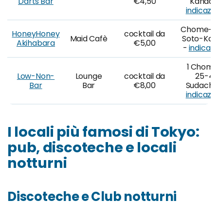
Darts Bar
€4,50
Kanda 
indicazio
Chome−7
HoneyHoney
cocktail da
Maid Cafè
Soto-Ka
Akihabara
€5,00
-
indicazi
1 Chom
Low-Non-
Lounge
cocktail da
25-4
Bar
Bar
€8,00
Sudachō
indicazio
I locali più famosi di Tokyo:
pub, discoteche e locali
notturni
Discoteche e Club notturni