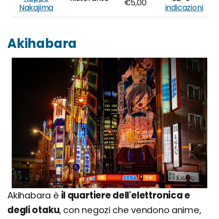
€5,00
Nakajima
indicazioni
Akihabara
Akihabara è
il quartiere dell'elettronica e
degli otaku
, con negozi che vendono anime,