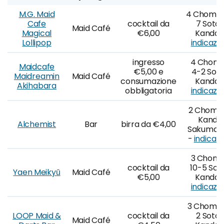
M.G. Maid
4 Chome
Cafe
cocktail da
7 Soto
Maid Café
Magical
€6,00
Kanda 
Lollipop
indicazio
ingresso
4 Chom
Maidcafe
€5,00 e
4-2 Sot
Maidreamin
Maid Café
consumazione
Kanda 
Akihabara
obbligatoria
indicazio
2 Chome-
Kanda
Alchemist
Bar
birra da €4,00
Sakumac
-
indicazi
3 Chom
cocktail da
10-5 Sot
Yaen Meikyū
Maid Café
€5,00
Kanda 
indicazio
3 Chome-
LOOP Maid &
cocktail da
2 Soto
Maid Café