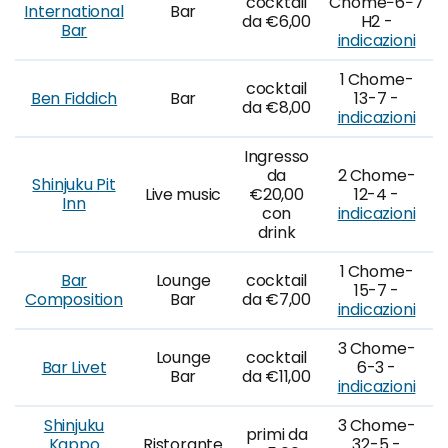
cocktail
Chome−6−7
International
Bar
da €6,00
H2 -
Bar
indicazioni
1 Chome-
cocktail
Ben Fiddich
Bar
13-7 -
da €8,00
indicazioni
Ingresso
da
2 Chome-
Shinjuku Pit
Live music
€20,00
12-4 -
Inn
con
indicazioni
drink
1 Chome-
Bar
Lounge
cocktail
15-7 -
Composition
Bar
da €7,00
indicazioni
3 Chome-
Lounge
cocktail
Bar Livet
6-3 -
Bar
da €11,00
indicazioni
Shinjuku
3 Chome-
primi da
Kappo
Ristorante
32-5 -