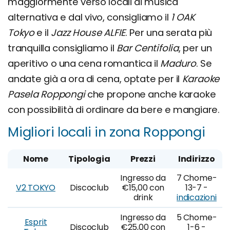
maggiormente verso locali di musica
alternativa e dal vivo, consigliamo il
1 OAK
Tokyo
e il
Jazz House ALFIE
. Per una serata più
tranquilla consigliamo il
Bar Centifolia
, per un
aperitivo o una cena romantica il
Maduro
. Se
andate già a ora di cena, optate per il
Karaoke
Pasela Roppongi
che propone anche karaoke
con possibilità di ordinare da bere e mangiare.
Migliori locali in zona Roppongi
Nome
Tipologia
Prezzi
Indirizzo
Ingresso da
7 Chome-
V2 TOKYO
Discoclub
€15,00 con
13-7 -
drink
indicazioni
Ingresso da
5 Chome-
Esprit
Discoclub
€25,00 con
1-6 -