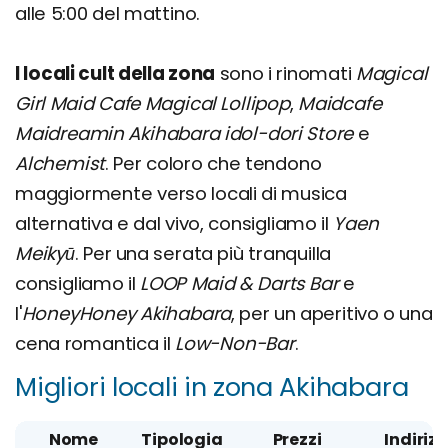
alle 5:00 del mattino.
I locali cult della zona
sono i rinomati
Magical
Girl Maid Cafe Magical Lollipop
,
Maidcafe
Maidreamin Akihabara idol-dori Store
e
Alchemist
. Per coloro che tendono
maggiormente verso locali di musica
alternativa e dal vivo, consigliamo il
Yaen
Meikyū
. Per una serata più tranquilla
consigliamo il
LOOP Maid & Darts Bar
e
l'
HoneyHoney Akihabara
, per un aperitivo o una
cena romantica il
Low-Non-Bar
.
Migliori locali in zona Akihabara
Nome
Tipologia
Prezzi
Indiriz