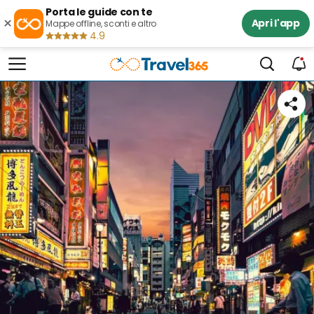
Porta le guide con te
×
Apri l'app
Mappe offline, sconti e altro
4.9